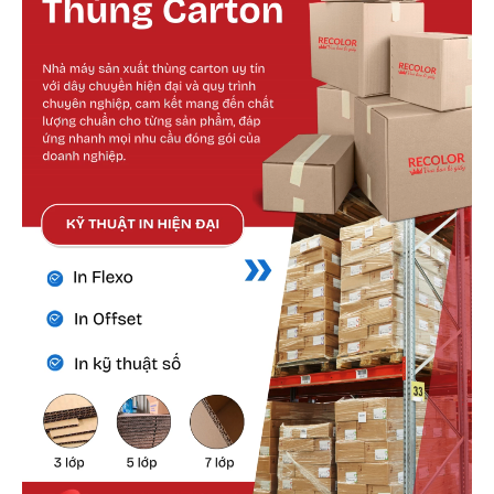
Cấu tạo bên ngoài
Bên ngoài hộp được thiết kế dạng nắp gài có
khớp gấp chặt, không cần băng keo.
Các đường rãnh bế được thực hiện chính xác
giúp gấp lắp nhanh chóng, giữ phom đẹp và
đều.
Bề mặt giấy phù hợp cho nhiều kỹ thuật in,
đảm bảo khả năng thể hiện hình ảnh, logo
thương hiệu rõ nét.
Cấu tạo bên trong
Bên trong hộp chắc chắn, được làm từ loại
giấy carton sóng chất lượng cao.
Không gian vừa vặn giúp giữ cố định sản
phẩm, tránh xô lệch hoặc va đập trong quá
trình vận chuyển.