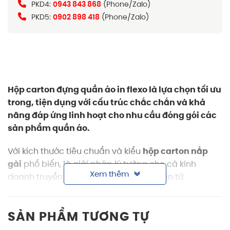
PKD4:
0943 843 868
(Phone/Zalo)
PKD5:
0902 898 418
(Phone/Zalo)
Hộp carton đựng quần áo in flexo là lựa chọn tối ưu
trong, tiện dụng với cấu trúc chắc chắn và khả
năng đáp ứng linh hoạt cho nhu cầu đóng gói các
sản phẩm quần áo.
Với kích thước tiêu chuẩn và kiểu
hộp carton nắp
gài
phổ biến, là giải pháp lý tưởng cho cả kinh
Xem thêm
doanh truyền thống lẫn thương mại điện tử.
Thông tin sản phẩm hộp carton đựng
quần áo in flexo
SẢN PHẨM TƯƠNG TỰ