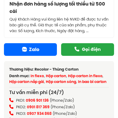
Nhận đơn hàng số lượng tối thiểu từ 500
cái
Quý Khách Hàng vui lòng liên hệ NVKD để được tư vấn
báo giá cụ thể. Giá thực tế của sản phẩm, phụ thuộc
vào: Số lượng, Kích thước, Ngày đặt hàng, ...
Zalo
Gọi điện
Thương hiệu:
Recolor - Thùng Carton
Danh mục:
In flexo
,
Hộp carton
,
Hộp carton in flexo
,
Hộp carton nắp gài
,
Hộp carton sóng
,
In bao bì carton
Tư vấn miễn phí (24/7)
PKD1:
0906 901 136
(Phone/Zalo)
PKD2:
0901 817 369
(Phone/Zalo)
PKD3:
0907 934 868
(Phone/Zalo)