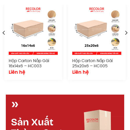
Hộp carton in flexo
có thể sử dụng trong nhiều mục
đích khác nhau, từ đóng gói hàng tiêu dùng đến sản
phẩm cần bảo quản thẩm mỹ.
Thiết kế tối giản nhưng chắc chắn, khả năng in ấn
tùy chỉnh, dễ dàng xếp chồng hoặc lưu trữ là những
yếu tố giúp mẫu hộp này được ưa chuộng.
Đặc điểm
Hộp Carton Nắp Gài
Hộp Carton Nắp Gài
Chất liệu giấy:
Carton kraft nâu
16x14x6 – HC003
25x20x6 – HC005
Liên hệ
Liên hệ
Số lớp:
3 lớp hoặc 5 lớp
Loại sóng:
Sản xuất theo yêu cầu
Kích thước:
Sản xuất theo yêu cầu
Kiểu dáng:
Hộp nắp gài
Quy cách in ấn:
In flexo từ 1 đến 4 màu
Cấu tạo