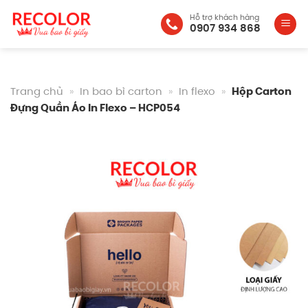
Bỏ
Hỗ trợ khách hàng
qua
0907 934 868
nội
dung
Trang chủ
»
In bao bì carton
»
In flexo
»
Hộp Carton
Đựng Quần Áo In Flexo – HCP054