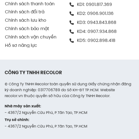
Chính sách thanh toán
KD1:
0901.817.369
In logo, thông tin thương hiệu ngay trên hộp giúp
Chính sách đổi trả
nâng cao trải nghiệm mở hàng và thể hiện tính
KD2:
0906.901.136
chuyên nghiệp.
Chính sách lưu kho
KD3:
0943.843.868
Chính sách bảo mật
KD4:
0907.934.868
Trong vận chuyển hàng hóa
Chính sách vận chuyển
KD5:
0902.898.418
Hộp carton nắp gài giúp cố định sản phẩm tốt khi di
Hồ sơ năng lực
chuyển, hạn chế va chạm và bụi bẩn.
Nhờ khả năng chịu lực vừa phải, hộp có thể được
CÔNG TY TNHH RECOLOR
vận chuyển bằng nhiều phương tiện từ xe máy giao
hàng đến các phương án logistics lớn hơn như xe tải,
© Công Ty TNHH Recolor toàn quyền sử dụng Giấy chứng nhận đăng
máy bay.
ký doanh nghiệp: 0317706789 do Sở KH-ĐT TP.HCM. Website
recolor.vn thuộc quyền sở hữu của Công ty TNHH Recolor.
Trong đóng gói quà tặng
Nhà máy sản xuất:
- 4367/2 Nguyễn Cửu Phú, P.Tân Tạo, TP.HCM
Với hình thức thanh lịch, mẫu hộp nắp gài có thể
Trụ sở chính:
được sử dụng như hộp quà doanh nghiệp, quà tặng
- 4367/2 Nguyễn Cửu Phú, P.Tân Tạo, TP.HCM
khách hàng hoặc sản phẩm sự kiện.