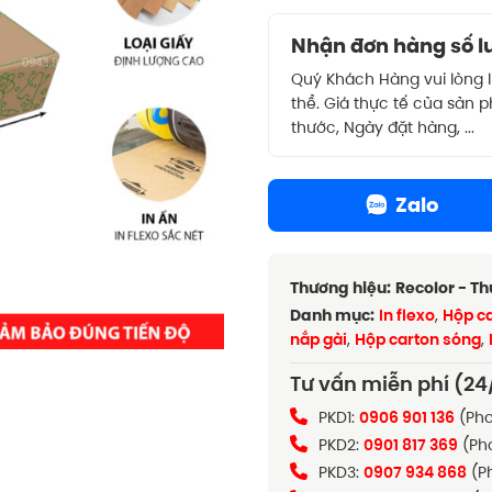
Nhận đơn hàng số lư
Quý Khách Hàng vui lòng 
thể. Giá thực tế của sản 
thước, Ngày đặt hàng, ...
Zalo
Thương hiệu:
Recolor - T
Danh mục:
In flexo
,
Hộp c
nắp gài
,
Hộp carton sóng
,
Tư vấn miễn phí (24
PKD1:
0906 901 136
(Pho
PKD2:
0901 817 369
(Ph
PKD3:
0907 934 868
(P