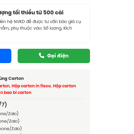
ợng tối thiểu từ 500 cái
liên hệ NVKD để được tư vấn báo giá cụ
phẩm, phụ thuộc vào: Số lượng, Kích
Gọi điện
hùng Carton
arton
,
Hộp carton in flexo
,
Hộp carton
In bao bì carton
/7)
ne/Zalo)
one/Zalo)
hone/Zalo)