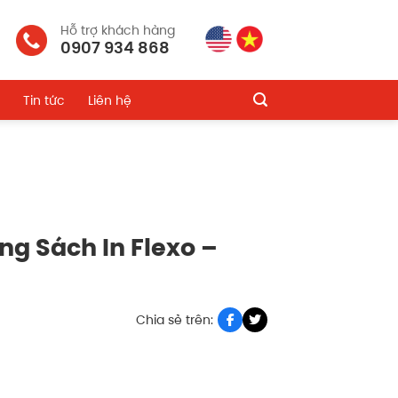
Hỗ trợ khách hàng
0907 934 868
Tin tức
Liên hệ
g Sách In Flexo –
Chia sẻ trên: