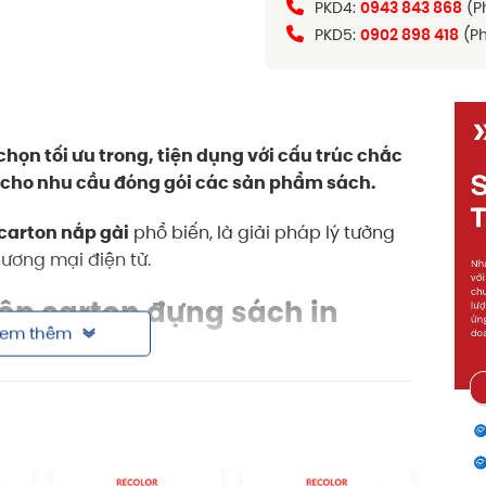
PKD4:
0943 843 868
(P
PKD5:
0902 898 418
(Ph
chọn tối ưu trong, tiện dụng với cấu trúc chắc
 cho nhu cầu đóng gói các sản phẩm sách.
carton nắp gài
phổ biến, là giải pháp lý tưởng
hương mại điện tử.
ộp carton đựng sách in
em thêm
ong nhiều mục đích khác nhau, từ đóng gói
ảo quản thẩm mỹ.
hả năng in ấn tùy chỉnh, dễ dàng xếp chồng hoặc