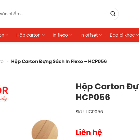
on
Hộp carton
In flexo
In offset
Bao bì khác
xo
»
Hộp Carton Đựng Sách In Flexo – HCP056
Hộp Carton Đựn
HCP056
SKU: HCP056
Liên hệ