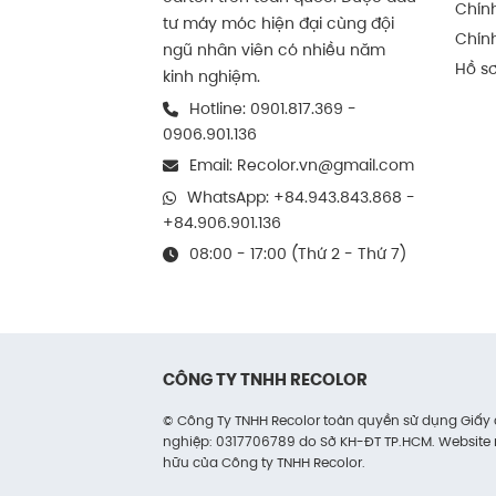
Các đường rãnh bế được thực hi
Chín
tư máy móc hiện đại cùng đội
phom đẹp và đều.
Chín
ngũ nhân viên có nhiều năm
Hồ sơ
Bề mặt giấy phù hợp cho nhiều k
kinh nghiệm.
ảnh, logo thương hiệu rõ nét.
Hotline:
0901.817.369
-
0906.901.136
Cấu tạo bên trong
Email:
Recolor.vn@gmail.com
Bên trong hộp chắc chắn, được l
WhatsApp:
+84.943.843.868
-
+84.906.901.136
Không gian vừa vặn giúp giữ cố
08:00 - 17:00 (Thứ 2 - Thứ 7)
trong quá trình vận chuyển.
Có thể tùy biến thêm khuôn định
Tính ứng dụng hộp ca
CÔNG TY TNHH RECOLOR
Trong đóng gói hàng hóa, s
© Công Ty TNHH Recolor toàn quyền sử dụng Giấ
nghiệp: 0317706789 do Sở KH-ĐT TP.HCM. Website 
Hộp carton sóng nắp gài đáp ứng tốt 
hữu của Công ty TNHH Recolor.
như sách.