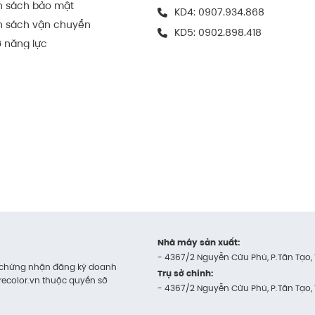
ện chính xác giúp gấp lắp nhanh chóng, giữ
h sách bảo mật
KD4:
0907.934.868
h sách vận chuyển
KD5:
0902.898.418
 năng lực
ỹ thuật in, đảm bảo khả năng thể hiện hình
àm từ loại giấy carton sóng chất lượng cao.
 định sản phẩm, tránh xô lệch hoặc va đập
 hình để tăng độ bảo vệ.
rton đựng sách
Nhà máy sản xuất:
ản phẩm
- 4367/2 Nguyễn Cửu Phú, P.Tân Tạo,
y chứng nhận đăng ký doanh
Trụ sở chính:
recolor.vn thuộc quyền sở
cho nhu cầu đóng gói hàng nhẹ, kích thước nhỏ
- 4367/2 Nguyễn Cửu Phú, P.Tân Tạo,