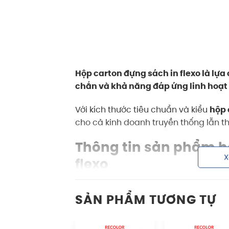
Hộp carton đựng sách in flexo là lựa 
chắn và khả năng đáp ứng linh hoạt
Với kích thước tiêu chuẩn và kiểu
hộp 
cho cả kinh doanh truyền thống lẫn t
Thông tin sản phẩm h
X
flexo
Hộp carton in flexo
có thể sử dụng tr
SẢN PHẨM TƯƠNG TỰ
hàng tiêu dùng đến sản phẩm cần b
Thiết kế tối giản nhưng chắc chắn, k