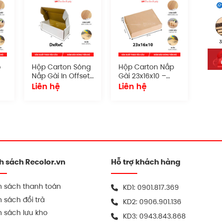
 này được ưa chuộng.
p
Hộp Carton Sóng
Hộp Carton Nắp
Nắp Gài In Offset
Gài 23x16x10 –
u
– HCP022
HC012
Liên hệ
Liên hệ
cầu
n 4 màu
h sách Recolor.vn
Hỗ trợ khách hàng
h sách thanh toán
KD1:
0901.817.369
ng nắp gài có khớp gấp chặt, không cần băng
 sách đổi trả
KD2:
0906.901.136
 sách lưu kho
KD3:
0943.843.868