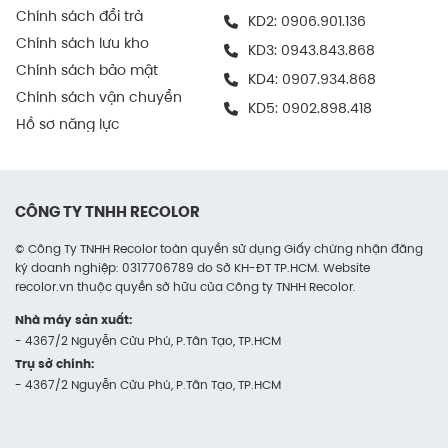
Chính sách đổi trả
KD2:
0906.901.136
Trong ngành điện tử
Chính sách lưu kho
KD3:
0943.843.868
Chính sách bảo mật
Được nhiều doanh nghiệp sử dụng để chứa và
KD4:
0907.934.868
Chính sách vận chuyển
vận chuyển thiết bị điện tử, phụ kiện máy tính,
KD5:
0902.898.418
linh kiện kỹ thuật số…
Hồ sơ năng lực
Vì khả năng chống va đập và dễ kết hợp thêm
lớp chèn chống sốc bên trong như mút PE.
CÔNG TY TNHH RECOLOR
Thùng giữ cho sản phẩm an toàn trong cả vận
chuyển nội bộ lẫn giao hàng cuối cùng.
© Công Ty TNHH Recolor toàn quyền sử dụng Giấy chứng nhận đăng
ký doanh nghiệp: 0317706789 do Sở KH-ĐT TP.HCM. Website
recolor.vn thuộc quyền sở hữu của Công ty TNHH Recolor.
Trong kinh doanh online
Nhà máy sản xuất:
Thùng carton là lựa chọn lý tưởng cho các
- 4367/2 Nguyễn Cửu Phú, P.Tân Tạo, TP.HCM
shop online chuyên xử lý đơn hàng lớn hoặc
Trụ sở chính:
các đơn hàng combo.
- 4367/2 Nguyễn Cửu Phú, P.Tân Tạo, TP.HCM
Kích thước tiêu chuẩn giúp dễ dàng tính toán
chi phí vận chuyển, đồng thời thùng dễ ghi