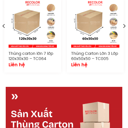
Sản phẩm sở hữu hình dáng tiêu chuẩn, dễ dàng
xếp chồng, vận chuyển và lưu trữ. Thích hợp cho cả
quy mô nhỏ lẫn doanh nghiệp lớn cần đóng gói
đồng bộ và chuyên nghiệp.
Chất liệu giấy:
Sử dụng giấy carton chất
lượng tốt
Thùng carton lớn 7 lớp
Thùng Carton Lớn 3 Lớp
Số lớp:
5
120x30x30 – TC064
60x50x50 – TC005
Loại sóng:
AB, BC, BE, CE, CC theo yêu cầu
Liên hệ
Liên hệ
Kích thước:
30x20x10 cm
Kiểu dáng:
Dạng thùng nắp truyền thống
Quy cách in ấn:
Có thể in logo, tên doanh
nghiệp, hướng dẫn xử lý, mã vạch hoặc tem
nhãn. Phù hợp cho cả in flexo lẫn offset.
Cấu tạo t
hùng carton 5 lớp 30x20x10