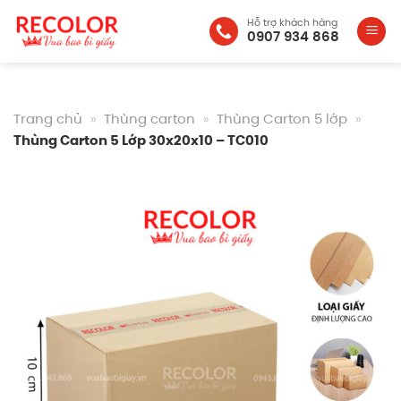
Bỏ
Hỗ trợ khách hàng
qua
0907 934 868
nội
dung
Trang chủ
»
Thùng carton
»
Thùng Carton 5 lớp
»
Thùng Carton 5 Lớp 30x20x10 – TC010