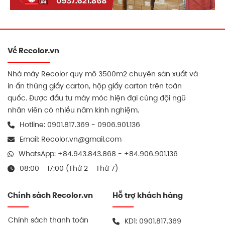
lực mà có thể chọn loại sóng khác nhau.
Bên trong thường dùng giấy đảm bảo độ bền
và thân thiện môi trường.
Cấu tạo bên trong cũng giúp thùng có trọng
Về Recolor.vn
lượng nhẹ, dễ thao tác khi đóng hàng số lượng
lớn mà không làm tăng khối lượng vận chuyển.
Nhà máy Recolor quy mô 3500m2 chuyên sản xuất và
in ấn thùng giấy carton, hộp giấy carton trên toàn
Tính ứng dụng thùng carton 5 lớp
quốc. Được đầu tư máy móc hiện đại cùng đội ngũ
30x20x10
nhân viên có nhiều năm kinh nghiệm.
Hotline:
0901.817.369
-
0906.901.136
Trong đóng gói hàng hóa
Email:
Recolor.vn@gmail.com
Thùng carton 5 lớp
phù hợp để đóng gói đa
WhatsApp:
+84.943.843.868
-
+84.906.901.136
dạng sản phẩm như đồ nội thất nhỏ, phụ kiện,
quà tặng doanh nghiệp, đồ gia dụng, sách vở,
08:00 - 17:00 (Thứ 2 - Thứ 7)
quần áo…
Chính sách Recolor.vn
Hỗ trợ khách hàng
Thiết kế chắc chắn, dễ xếp lớp, dễ dán tem
mác, giúp quá trình kiểm kê và phân phối diễn
Chính sách thanh toán
KD1:
0901.817.369
ra nhanh chóng, chính xác.