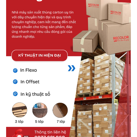
Cấu tạo bên ngoài
Lớp giấy mặt ngoài được lựa chọn kỹ lưỡng,
đảm bảo độ dày, độ bền và khả năng chịu tác
động cơ học.
Màu sắc có thể tùy chỉnh nhưng thường ưu tiên
tone kraft vàng cổ điển hoặc kraft trắng để dễ
nhận diện.
Bề mặt nhám nhẹ giúp tăng độ bám dính với
keo, tránh tình trạng bong tróc trong vận
chuyển.
Bề ngoài cũng dễ vệ sinh, không dễ bám bẩn
hoặc thấm nước nếu xử lý chống ẩm.
Cấu tạo bên trong
Lớp giấy sóng là lớp quan trọng nhất giúp gia
tăng độ đàn hồi và giảm xóc. Tùy yêu cầu chịu