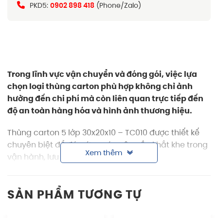
PKD5:
0902 898 418
(Phone/Zalo)
Trong lĩnh vực vận chuyển và đóng gói, việc lựa
chọn loại
thùng carton
phù hợp không chỉ ảnh
hưởng đến chi phí mà còn liên quan trực tiếp đến
độ an toàn hàng hóa và hình ảnh thương hiệu.
Thùng carton 5 lớp 30x20x10 – TC010 được thiết kế
chuyên biệt để đáp ứng các yêu cầu khắt khe trong
Xem thêm
vận hành, lưu kho và logistics.
Thông tin sản phẩm thùng carton 5 lớp
30x20x10
SẢN PHẨM TƯƠNG TỰ
Đặc điểm