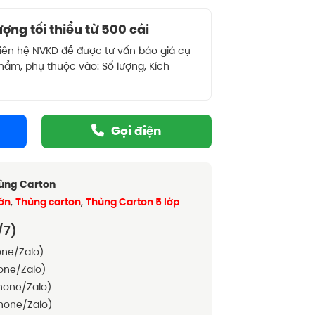
ợng tối thiểu từ 500 cái
liên hệ NVKD để được tư vấn báo giá cụ
phẩm, phụ thuộc vào: Số lượng, Kích
Gọi điện
hùng Carton
lớn
,
Thùng carton
,
Thùng Carton 5 lớp
/7)
ne/Zalo)
one/Zalo)
hone/Zalo)
hone/Zalo)