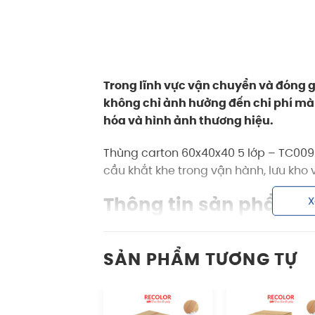
Trong lĩnh vực vận chuyển và đóng gó
không chỉ ảnh hưởng đến chi phí mà 
hóa và hình ảnh thương hiệu.
Thùng carton 60x40x40 5 lớp – TC009
cầu khắt khe trong vận hành, lưu kho v
X
Thông tin sản phẩm t
Đặc điểm
SẢN PHẨM TƯƠNG TỰ
Sản phẩm sở hữu hình dáng tiêu chuẩn
Thích hợp cho cả quy mô nhỏ lẫn doa
nghiệp.