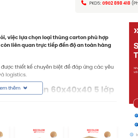
PKD5:
0902 898 418
(Ph
i, việc lựa chọn loại
thùng carton
phù hợp
còn liên quan trực tiếp đến độ an toàn hàng
 được thiết kế chuyên biệt để đáp ứng các yêu
à logistics.
em thêm
hùng carton 60x40x40 5 lớp
, dễ dàng xếp chồng, vận chuyển và lưu trữ.
nh nghiệp lớn cần đóng gói đồng bộ và chuyên