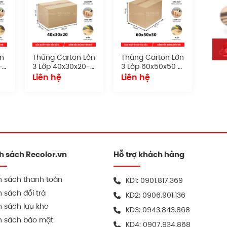
ton chất lượng tốt
eo yêu cầu
ớn
Thùng Carton Lớn
Thùng Carton Lớn
–
3 Lớp 40x30x20-
3 Lớp 60x50x50 –
TC003
TC005
Liên hệ
Liên hệ
yền thống
 tên doanh nghiệp, hướng dẫn xử lý, mã vạch
 flexo lẫn offset.
40 5 lớp
h sách Recolor.vn
Hỗ trợ khách hàng
ọn kỹ lưỡng, đảm bảo độ dày, độ bền và khả
h sách thanh toán
KD1:
0901.817.369
 sách đổi trả
KD2:
0906.901.136
thường ưu tiên tone kraft vàng cổ điển hoặc
 sách lưu kho
KD3:
0943.843.868
h sách bảo mật
KD4:
0907.934.868