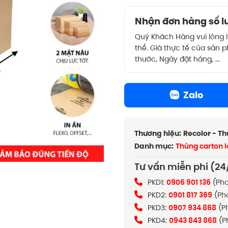
Nhận đơn hàng số lư
Quý Khách Hàng vui lòng 
thể. Giá thực tế của sản 
thước, Ngày đặt hàng, ...
Zalo
Thương hiệu:
Recolor - T
Danh mục:
Thùng carton 
Tư vấn miễn phí (24
PKD1:
0906 901 136
(Pho
PKD2:
0901 817 369
(Ph
PKD3:
0907 934 868
(P
PKD4:
0943 843 868
(P