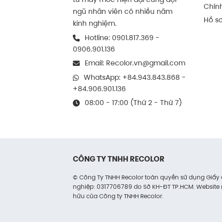
Chín
Bề mặt nhám nhẹ giúp tăng độ bá
ngũ nhân viên có nhiều năm
Hồ sơ
trong vận chuyển.
kinh nghiệm.
Bề ngoài cũng dễ vệ sinh, khôn
Hotline:
0901.817.369
-
0906.901.136
ẩm.
Email:
Recolor.vn@gmail.com
Cấu tạo bên trong
WhatsApp:
+84.943.843.868
-
+84.906.901.136
Lớp giấy sóng là lớp quan trọng
08:00 - 17:00 (Thứ 2 - Thứ 7)
yêu cầu chịu lực mà có thể chọn
Bên trong thường dùng giấy đảm
Cấu tạo bên trong cũng giúp thù
hàng số lượng lớn mà không làm
CÔNG TY TNHH RECOLOR
Tính ứng dụng thùng 
© Công Ty TNHH Recolor toàn quyền sử dụng Giấ
nghiệp: 0317706789 do Sở KH-ĐT TP.HCM. Website 
Trong đóng gói hàng hóa
hữu của Công ty TNHH Recolor.
Thùng carton 5 lớp
phù hợp để 