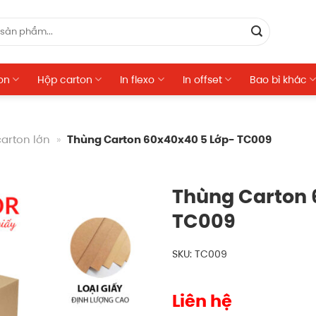
on
Hộp carton
In flexo
In offset
Bao bì khác
arton lớn
»
Thùng Carton 60x40x40 5 Lớp- TC009
Thùng Carton 
TC009
SKU: TC009
Liên hệ