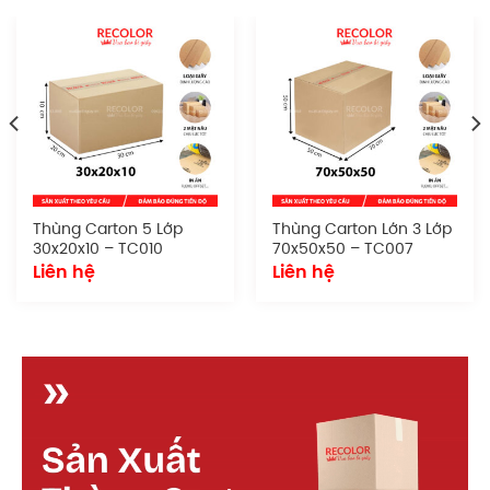
Đặc điểm
Sản phẩm sở hữu hình dáng tiêu chuẩn, dễ dàng
xếp chồng, vận chuyển và lưu trữ. Thích hợp cho cả
quy mô nhỏ lẫn doanh nghiệp lớn cần đóng gói
đồng bộ và chuyên nghiệp.
Chất liệu giấy:
Sử dụng giấy carton chất
lượng tốt
Thùng Carton 5 Lớp
Thùng Carton Lớn 3 Lớp
Số lớp:
3
30x20x10 – TC010
70x50x50 – TC007
Loại sóng:
sóng E (hoặc B, C theo yêu cầu)
Liên hệ
Liên hệ
Kích thước:
47x36x36
cm
Kiểu dáng:
Dạng thùng nắp truyền thống
Quy cách in ấn:
Có thể in logo, tên doanh
nghiệp, hướng dẫn xử lý, mã vạch hoặc tem
nhãn. Phù hợp cho cả in flexo lẫn offset.
Cấu tạo t
hùng carton lớn 3 lớp sóng E
47x36x36