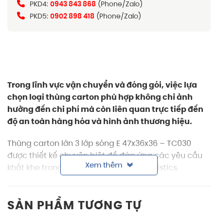
PKD4:
0943 843 868
(Phone/Zalo)
PKD5:
0902 898 418
(Phone/Zalo)
Trong lĩnh vực vận chuyển và đóng gói, việc lựa
chọn loại
thùng carton
phù hợp không chỉ ảnh
hưởng đến chi phí mà còn liên quan trực tiếp đến
độ an toàn hàng hóa và hình ảnh thương hiệu.
Thùng carton lớn 3 lớp sóng E 47x36x36 – TC030
được thiết kế chuyên biệt để đáp ứng các yêu cầu
Xem thêm
khắt khe trong vận hành, lưu kho và logistics.
Thông tin sản phẩm thùng carton lớn 3 lớp
sóng E
47x36x36
SẢN PHẨM TƯƠNG TỰ