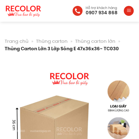
Bỏ
Hỗ trợ khách hàng
qua
0907 934 868
nội
dung
Trang chủ
»
Thùng carton
»
Thùng carton lớn
»
Thùng Carton Lớn 3 Lớp Sóng E 47x36x36- TC030