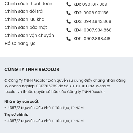
Chính sách thanh toán
KD1:
0901.817.369
ra nhanh chóng, chính xác.
Chính sách đổi trả
KD2:
0906.901.136
Trong ngành điện tử
Chính sách lưu kho
KD3:
0943.843.868
Chính sách bảo mật
Được nhiều doanh nghiệp sử dụng để chứa và
KD4:
0907.934.868
Chính sách vận chuyển
vận chuyển thiết bị điện tử, phụ kiện máy tính,
KD5:
0902.898.418
linh kiện kỹ thuật số…
Hồ sơ năng lực
Vì khả năng chống va đập và dễ kết hợp thêm
lớp chèn chống sốc bên trong như mút PE.
CÔNG TY TNHH RECOLOR
Thùng giữ cho sản phẩm an toàn trong cả vận
chuyển nội bộ lẫn giao hàng cuối cùng.
© Công Ty TNHH Recolor toàn quyền sử dụng Giấy chứng nhận đăng
ký doanh nghiệp: 0317706789 do Sở KH-ĐT TP.HCM. Website
recolor.vn thuộc quyền sở hữu của Công ty TNHH Recolor.
Trong kinh doanh online
Nhà máy sản xuất:
Thùng carton là lựa chọn lý tưởng cho các
- 4367/2 Nguyễn Cửu Phú, P.Tân Tạo, TP.HCM
shop online chuyên xử lý đơn hàng lớn hoặc
Trụ sở chính:
các đơn hàng combo.
- 4367/2 Nguyễn Cửu Phú, P.Tân Tạo, TP.HCM
Kích thước tiêu chuẩn giúp dễ dàng tính toán