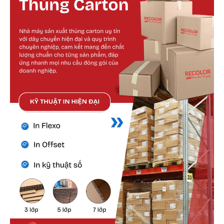
Cấu tạo bên ngoài
Lớp giấy mặt ngoài được lựa chọn kỹ lưỡng,
đảm bảo độ dày, độ bền và khả năng chịu tác
động cơ học.
Màu sắc có thể tùy chỉnh nhưng thường ưu tiên
tone kraft vàng cổ điển hoặc kraft trắng để dễ
nhận diện.
Bề mặt nhám nhẹ giúp tăng độ bám dính với
keo, tránh tình trạng bong tróc trong vận
chuyển.
Bề ngoài cũng dễ vệ sinh, không dễ bám bẩn
hoặc thấm nước nếu xử lý chống ẩm.
Cấu tạo bên trong
Lớp giấy sóng là lớp quan trọng nhất giúp gia