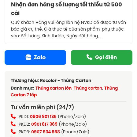
Nhận đơn hàng số lượng tối thiểu từ 500
cái
Quý Khách Hàng vui lòng liên hệ NVKD để được tư vấn
báo giá cụ thể. Giá thực tế của sản phẩm, phụ thuộc
vào: Số lượng, Kích thước, Ngày đặt hàng, ...
Zalo
Gọi điện
Thương hiệu:
Recolor - Thùng Carton
Danh mục:
Thùng carton lớn
,
Thùng carton
,
Thùng
Carton 7 lớp
Tư vấn miễn phí (24/7)
PKD1:
0906 901 136
(Phone/Zalo)
PKD2:
0901 817 369
(Phone/Zalo)
PKD3:
0907 934 868
(Phone/Zalo)