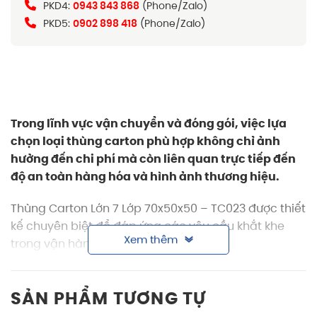
PKD4:
0943 843 868
(Phone/Zalo)
PKD5:
0902 898 418
(Phone/Zalo)
Trong lĩnh vực vận chuyển và đóng gói, việc lựa
chọn loại
thùng carton
phù hợp không chỉ ảnh
hưởng đến chi phí mà còn liên quan trực tiếp đến
độ an toàn hàng hóa và hình ảnh thương hiệu.
Thùng Carton Lớn 7 Lớp 70x50x50 – TC023 được thiết
kế chuyên biệt để đáp ứng các yêu cầu khắt khe
Xem thêm
trong vận hành, lưu kho và logistics.
Thông tin sản phẩm thùng carton lớn 7 lớp
70x50x50
SẢN PHẨM TƯƠNG TỰ