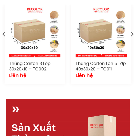
Đặc điểm
Sản phẩm sở hữu hình dáng tiêu chuẩn, dễ dàng
xếp chồng, vận chuyển và lưu trữ. Thích hợp cho cả
quy mô nhỏ lẫn doanh nghiệp lớn cần đóng gói
đồng bộ và chuyên nghiệp.
Chất liệu giấy:
Sử dụng giấy carton chất
lượng tốt
Thùng Carton 3 Lớp
Thùng Carton Lớn 5 Lớp
Số lớp:
7
30x20x10 – TC002
40x30x20 – TC011
Loại sóng:
sóng BCE
Liên hệ
Liên hệ
Kích thước:
70x50x50 cm
Kiểu dáng:
Dạng thùng nắp truyền thống
Quy cách in ấn:
Có thể in logo, tên doanh
nghiệp, hướng dẫn xử lý, mã vạch hoặc tem
nhãn. Phù hợp cho cả in flexo lẫn offset.
Cấu tạo
thùng carton lớn 7 lớp 70x50x50