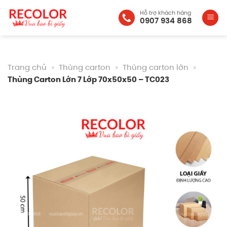
Bỏ
Hỗ trợ khách hàng
qua
0907 934 868
nội
dung
Trang chủ
»
Thùng carton
»
Thùng carton lớn
»
Thùng Carton Lớn 7 Lớp 70x50x50 – TC023