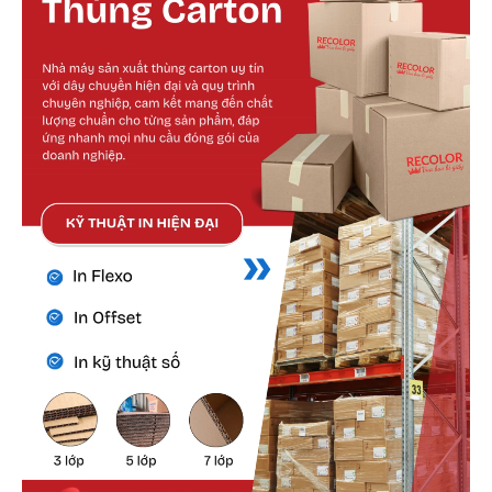
Cấu tạo bên ngoài
Lớp giấy mặt ngoài được lựa chọn kỹ lưỡng,
đảm bảo độ dày, độ bền và khả năng chịu tác
động cơ học.
Màu sắc có thể tùy chỉnh nhưng thường ưu tiên
tone kraft vàng cổ điển hoặc kraft trắng để dễ
nhận diện.
Bề mặt nhám nhẹ giúp tăng độ bám dính với
keo, tránh tình trạng bong tróc trong vận
chuyển.
Bề ngoài cũng dễ vệ sinh, không dễ bám bẩn
hoặc thấm nước nếu xử lý chống ẩm.
Cấu tạo bên trong
Lớp giấy sóng là lớp quan trọng nhất giúp gia