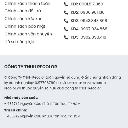
Chính sách thanh toán
KD1:
0901.817.369
ra nhanh chóng, chính xác.
Chính sách đổi trả
KD2:
0906.901.136
Trong ngành điện tử
Chính sách lưu kho
KD3:
0943.843.868
Chính sách bảo mật
Được nhiều doanh nghiệp sử dụng để chứa và
KD4:
0907.934.868
Chính sách vận chuyển
vận chuyển thiết bị điện tử, phụ kiện máy tính,
KD5:
0902.898.418
linh kiện kỹ thuật số…
Hồ sơ năng lực
Vì khả năng chống va đập và dễ kết hợp thêm
lớp chèn chống sốc bên trong như mút PE.
CÔNG TY TNHH RECOLOR
Thùng giữ cho sản phẩm an toàn trong cả vận
chuyển nội bộ lẫn giao hàng cuối cùng.
© Công Ty TNHH Recolor toàn quyền sử dụng Giấy chứng nhận đăng
ký doanh nghiệp: 0317706789 do Sở KH-ĐT TP.HCM. Website
recolor.vn thuộc quyền sở hữu của Công ty TNHH Recolor.
Trong kinh doanh online
Nhà máy sản xuất:
Thùng carton là lựa chọn lý tưởng cho các
- 4367/2 Nguyễn Cửu Phú, P.Tân Tạo, TP.HCM
shop online chuyên xử lý đơn hàng lớn hoặc
Trụ sở chính:
các đơn hàng combo.
- 4367/2 Nguyễn Cửu Phú, P.Tân Tạo, TP.HCM
Kích thước tiêu chuẩn giúp dễ dàng tính toán