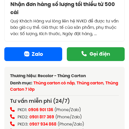
Nhận đơn hàng số lượng tối thiểu từ 500
cái
Quý Khách Hàng vui lòng liên hệ NVKD để được tư vấn
báo giá cụ thể. Giá thực tế của sản phẩm, phụ thuộc
vào: Số lượng, Kích thước, Ngày đặt hàng, ...
Zalo
Gọi điện
Thương hiệu:
Recolor - Thùng Carton
Danh mục:
Thùng carton có nắp
,
Thùng carton
,
Thùng
Carton 7 lớp
Tư vấn miễn phí (24/7)
PKD1:
0906 901 136
(Phone/Zalo)
PKD2:
0901 817 369
(Phone/Zalo)
PKD3:
0907 934 868
(Phone/Zalo)