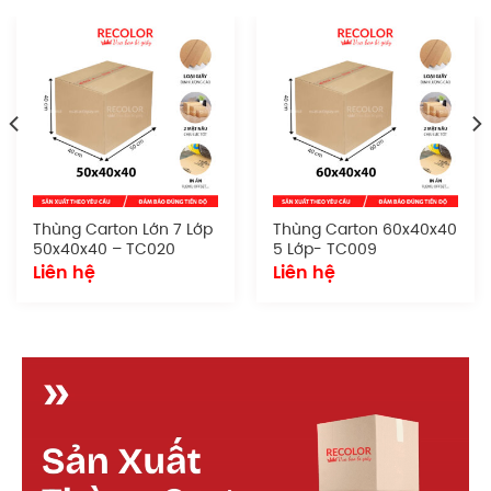
Đặc điểm
Sản phẩm sở hữu hình dáng tiêu chuẩn, dễ dàng
xếp chồng, vận chuyển và lưu trữ. Thích hợp cho cả
quy mô nhỏ lẫn doanh nghiệp lớn cần đóng gói
đồng bộ và chuyên nghiệp.
Chất liệu giấy:
Sử dụng giấy carton chất
lượng tốt
Thùng Carton Lớn 7 Lớp
Thùng Carton 60x40x40
Số lớp:
7
50x40x40 – TC020
5 Lớp- TC009
Loại sóng:
sóng BCE
Liên hệ
Liên hệ
Kích thước:
55x40x50
0
cm
Kiểu dáng:
Dạng thùng nắp rời.
Quy cách in ấn:
Có thể in logo, tên doanh
nghiệp, hướng dẫn xử lý, mã vạch hoặc tem
nhãn. Phù hợp cho cả in flexo lẫn offset.
Cấu tạo t
hùng carton nắp rời 7 lớp
55x40x50