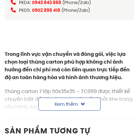
PKD4:
0943 843 868
(Phone/Zalo)
PKD5:
0902 898 418
(Phone/Zalo)
Trong lĩnh vực vận chuyển và đóng gói, việc lựa
chọn loại
thùng carton
phù hợp không chỉ ảnh
hưởng đến chi phí mà còn liên quan trực tiếp đến
độ an toàn hàng hóa và hình ảnh thương hiệu.
Thùng carton 7 lớp 5
0x35x35
– TC069 được thiết kế
chuyên biệt để đáp ứng các yêu cầu khắt khe trong
Xem thêm
vận hành, lưu kho và logistics.
Thông tin sản phẩm thùng carton nắp rời 7
lớp
55x40x50
SẢN PHẨM TƯƠNG TỰ