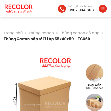
Bỏ
Hỗ trợ khách hàng
qua
0907 934 868
nội
dung
Trang chủ
»
Thùng carton
»
Thùng carton có nắp
»
Thùng Carton nắp rời 7 Lớp 55x40x50 – TC069