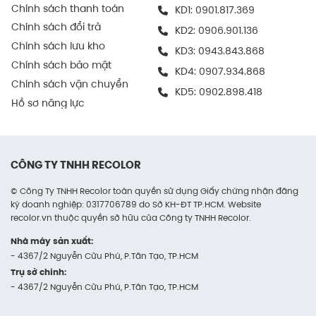
Chính sách thanh toán
KD1:
0901.817.369
ra nhanh chóng, chính xác.
Chính sách đổi trả
KD2:
0906.901.136
Trong ngành điện tử
Chính sách lưu kho
KD3:
0943.843.868
Chính sách bảo mật
Được nhiều doanh nghiệp sử dụng để chứa và
KD4:
0907.934.868
Chính sách vận chuyển
vận chuyển thiết bị điện tử, phụ kiện máy tính,
KD5:
0902.898.418
linh kiện kỹ thuật số…
Hồ sơ năng lực
Vì khả năng chống va đập và dễ kết hợp thêm
lớp chèn chống sốc bên trong như mút PE.
CÔNG TY TNHH RECOLOR
Thùng giữ cho sản phẩm an toàn trong cả vận
chuyển nội bộ lẫn giao hàng cuối cùng.
© Công Ty TNHH Recolor toàn quyền sử dụng Giấy chứng nhận đăng
ký doanh nghiệp: 0317706789 do Sở KH-ĐT TP.HCM. Website
recolor.vn thuộc quyền sở hữu của Công ty TNHH Recolor.
Trong kinh doanh online
Nhà máy sản xuất:
Thùng carton là lựa chọn lý tưởng cho các
- 4367/2 Nguyễn Cửu Phú, P.Tân Tạo, TP.HCM
shop online chuyên xử lý đơn hàng lớn hoặc
Trụ sở chính:
các đơn hàng combo.
- 4367/2 Nguyễn Cửu Phú, P.Tân Tạo, TP.HCM
Kích thước tiêu chuẩn giúp dễ dàng tính toán