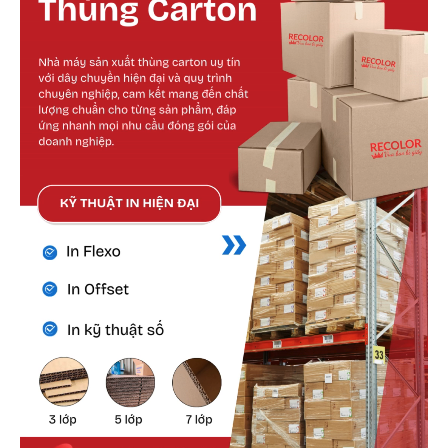
Cấu tạo bên ngoài
Lớp giấy mặt ngoài được lựa chọn kỹ lưỡng,
đảm bảo độ dày, độ bền và khả năng chịu tác
động cơ học.
Màu sắc có thể tùy chỉnh nhưng thường ưu tiên
tone kraft vàng cổ điển hoặc kraft trắng để dễ
nhận diện.
Bề mặt nhám nhẹ giúp tăng độ bám dính với
keo, tránh tình trạng bong tróc trong vận
chuyển.
Bề ngoài cũng dễ vệ sinh, không dễ bám bẩn
hoặc thấm nước nếu xử lý chống ẩm.
Cấu tạo bên trong
Lớp giấy sóng là lớp quan trọng nhất giúp gia