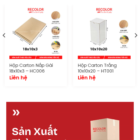
Hộp carton in flexo
có thể sử dụng trong nhiều mục
đích khác nhau, từ đóng gói hàng tiêu dùng đến sản
phẩm cần bảo quản thẩm mỹ.
Thiết kế tối giản nhưng chắc chắn, khả năng in ấn
tùy chỉnh, dễ dàng xếp chồng hoặc lưu trữ là những
yếu tố giúp mẫu hộp này được ưa chuộng.
Đặc điểm
Hộp Carton Nắp Gài
Hộp Carton Trắng
Chất liệu giấy:
Carton kraft nâu
18x10x3 – HC006
10x10x20 – HT001
Liên hệ
Liên hệ
Số lớp:
3 lớp hoặc 5 lớp
Loại sóng:
Sản xuất theo yêu cầu
Kích thước:
Sản xuất theo yêu cầu
Kiểu dáng:
Hộp nắp gài
Quy cách in ấn:
In flexo từ 1 đến 4 màu
Cấu tạo