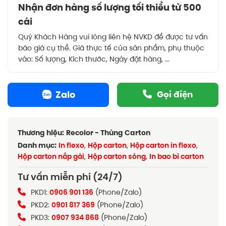
Nhận đơn hàng số lượng tối thiểu từ 500
cái
Quý Khách Hàng vui lòng liên hệ NVKD để được tư vấn
báo giá cụ thể. Giá thực tế của sản phẩm, phụ thuộc
vào: Số lượng, Kích thước, Ngày đặt hàng, ...
Zalo
Gọi điện
Thương hiệu:
Recolor - Thùng Carton
Danh mục:
In flexo
,
Hộp carton
,
Hộp carton in flexo
,
Hộp carton nắp gài
,
Hộp carton sóng
,
In bao bì carton
Tư vấn miễn phí (24/7)
PKD1:
0906 901 136
(Phone/Zalo)
PKD2:
0901 817 369
(Phone/Zalo)
PKD3:
0907 934 868
(Phone/Zalo)