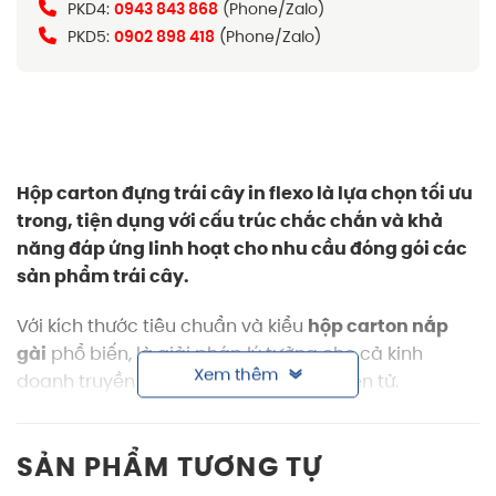
PKD4:
0943 843 868
(Phone/Zalo)
PKD5:
0902 898 418
(Phone/Zalo)
Hộp carton đựng trái cây in flexo là lựa chọn tối ưu
trong, tiện dụng với cấu trúc chắc chắn và khả
năng đáp ứng linh hoạt cho nhu cầu đóng gói các
sản phẩm trái cây.
Với kích thước tiêu chuẩn và kiểu
hộp carton nắp
gài
phổ biến, là giải pháp lý tưởng cho cả kinh
Xem thêm
doanh truyền thống lẫn thương mại điện tử.
Thông tin sản phẩm hộp carton đựng trái
cây in flexo
SẢN PHẨM TƯƠNG TỰ