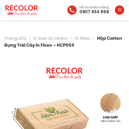
Bỏ
Hỗ trợ khách hàng
qua
0907 934 868
nội
dung
Trang chủ
»
In bao bì carton
»
In flexo
»
Hộp Carton
Đựng Trái Cây In Flexo – HCP059