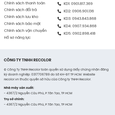
Chính sách thanh toán
KD1:
0901.817.369
In logo, thông tin thương hiệu ngay trên hộp giúp
Chính sách đổi trả
nâng cao trải nghiệm mở hàng và thể hiện tính
KD2:
0906.901.136
chuyên nghiệp.
Chính sách lưu kho
KD3:
0943.843.868
Chính sách bảo mật
KD4:
0907.934.868
Trong vận chuyển hàng hóa
Chính sách vận chuyển
KD5:
0902.898.418
Hộp carton nắp gài giúp cố định sản phẩm tốt khi di
Hồ sơ năng lực
chuyển, hạn chế va chạm và bụi bẩn.
Nhờ khả năng chịu lực vừa phải, hộp có thể được
CÔNG TY TNHH RECOLOR
vận chuyển bằng nhiều phương tiện từ xe máy giao
hàng đến các phương án logistics lớn hơn như xe tải,
© Công Ty TNHH Recolor toàn quyền sử dụng Giấy chứng nhận đăng
máy bay.
ký doanh nghiệp: 0317706789 do Sở KH-ĐT TP.HCM. Website
recolor.vn thuộc quyền sở hữu của Công ty TNHH Recolor.
Trong đóng gói quà tặng
Nhà máy sản xuất:
- 4367/2 Nguyễn Cửu Phú, P.Tân Tạo, TP.HCM
Với hình thức thanh lịch, mẫu hộp nắp gài có thể
Trụ sở chính:
được sử dụng như hộp quà doanh nghiệp, quà tặng
- 4367/2 Nguyễn Cửu Phú, P.Tân Tạo, TP.HCM
khách hàng hoặc sản phẩm sự kiện.