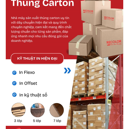
Cấu tạo bên ngoài
Bên ngoài hộp được thiết kế dạng nắp gài có
khớp gấp chặt, không cần băng keo.
Các đường rãnh bế được thực hiện chính xác
giúp gấp lắp nhanh chóng, giữ phom đẹp và
đều.
Bề mặt giấy phù hợp cho nhiều kỹ thuật in,
đảm bảo khả năng thể hiện hình ảnh, logo
thương hiệu rõ nét.
Cấu tạo bên trong
Bên trong hộp chắc chắn, được làm từ loại
giấy carton sóng chất lượng cao.
Không gian vừa vặn giúp giữ cố định sản
phẩm, tránh xô lệch hoặc va đập trong quá
trình vận chuyển.