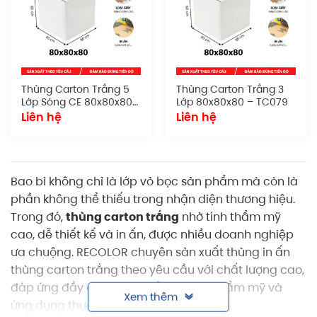
Thùng Carton Trắng 5
Thùng Carton Trắng 3
Lớp Sóng CE 80x80x80
Lớp 80x80x80 – TC079
– TC080
Liên hệ
Liên hệ
Bao bì không chỉ là lớp vỏ bọc sản phẩm mà còn là
phần không thể thiếu trong nhận diện thương hiệu.
Trong đó,
thùng carton trắng
nhờ tính thẩm mỹ
cao, dễ thiết kế và in ấn, được nhiều doanh nghiệp
ưa chuộng. RECOLOR chuyên sản xuất thùng in ấn
thùng carton trắng theo yêu cầu với chất lượng cao,
đáp ứng đầy đủ tiêu chí về kỹ thuật, thẩm mỹ và
Xem thêm
ứng dụng thực tế.