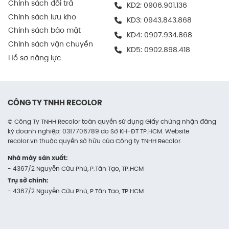
Chính sách đổi trả
Thùng carton trắng cả hai mặt
KD2:
0906.901.136
Chính sách lưu kho
KD3:
0943.843.868
Loại thùng này được làm từ giấy trắng ở cả mặt
Chính sách bảo mật
ngoài và mặt trong, mang lại cảm giác tinh tế đồng
KD4:
0907.934.868
Chính sách vận chuyển
nhất.
KD5:
0902.898.418
Hồ sơ năng lực
Đây là lựa chọn lý tưởng cho các sản phẩm cần
sự sang trọng tuyệt đối như mỹ phẩm, thời trang,
dược phẩm cao cấp hay sản phẩm xuất khẩu.
Với giấy trắng hai mặt, các doanh nghiệp có thể
CÔNG TY TNHH RECOLOR
dễ dàng in logo bên ngoài và thêm hướng dẫn sử
© Công Ty TNHH Recolor toàn quyền sử dụng Giấy chứng nhận đăng
dụng hoặc thông tin sản phẩm bên trong mà vẫn
ký doanh nghiệp: 0317706789 do Sở KH-ĐT TP.HCM. Website
đảm bảo tính thẩm mỹ tổng thể.
recolor.vn thuộc quyền sở hữu của Công ty TNHH Recolor.
Ngoài ra, chất liệu giấy trắng trong ngoài cũng
Nhà máy sản xuất:
- 4367/2 Nguyễn Cửu Phú, P.Tân Tạo, TP.HCM
giúp sản phẩm bên trong được bảo vệ tốt hơn,
Trụ sở chính:
hạn chế bụi bẩn và phản ứng với các chất từ lớp
- 4367/2 Nguyễn Cửu Phú, P.Tân Tạo, TP.HCM
giấy nâu truyền thống.
Thùng carton trắng mặt ngoài