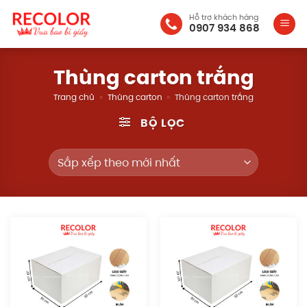
Bỏ
Hỗ trợ khách hàng
qua
0907 934 868
nội
dung
Thùng carton trắng
Trang chủ
»
Thùng carton
»
Thùng carton trắng
BỘ LỌC