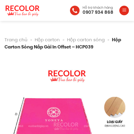
Bỏ
Hỗ trợ khách hàng
qua
0907 934 868
nội
dung
Trang chủ
»
Hộp carton
»
Hộp carton sóng
»
Hộp
Carton Sóng Nắp Gài In Offset – HCP039