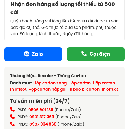
Nhận đơn hàng số lượng tối thiểu từ 500
cái
Quý Khách Hàng vui lòng liên hệ NVKD để được tư vấn
báo giá cụ thể. Giá thực tế của sản phẩm, phụ thuộc
vào: Số lượng, Kích thước, Ngày đặt hàng, ...
Zalo
Gọi điện
Thương hiệu:
Recolor - Thùng Carton
Danh mục:
Hộp carton sóng
,
Hộp carton
,
Hộp carton
in offset
,
Hộp carton nắp gài
,
In bao bì carton
,
In offset
Tư vấn miễn phí (24/7)
PKD1:
0906 901 136
(Phone/Zalo)
PKD2:
0901 817 369
(Phone/Zalo)
PKD3:
0907 934 868
(Phone/Zalo)