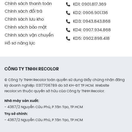
Chính sách thanh toán
KD1:
0901.817.369
chuyên nghiệp.
Chính sách đổi trả
KD2:
0906.901.136
Trong vận chuyển hàng hóa
Chính sách lưu kho
KD3:
0943.843.868
Chính sách bảo mật
Hộp carton nắp gài giúp cố định sản phẩm tốt khi di
KD4:
0907.934.868
chuyển, hạn chế va chạm và bụi bẩn.
Chính sách vận chuyển
KD5:
0902.898.418
Hồ sơ năng lực
Nhờ khả năng chịu lực vừa phải, hộp có thể được
vận chuyển bằng nhiều phương tiện từ xe máy giao
hàng đến các phương án logistics lớn hơn như xe tải,
CÔNG TY TNHH RECOLOR
máy bay.
© Công Ty TNHH Recolor toàn quyền sử dụng Giấy chứng nhận đăng
Trong đóng gói quà tặng
ký doanh nghiệp: 0317706789 do Sở KH-ĐT TP.HCM. Website
recolor.vn thuộc quyền sở hữu của Công ty TNHH Recolor.
Với hình thức thanh lịch, mẫu hộp nắp gài có thể
Nhà máy sản xuất:
được sử dụng như hộp quà doanh nghiệp, quà tặng
- 4367/2 Nguyễn Cửu Phú, P.Tân Tạo, TP.HCM
khách hàng hoặc sản phẩm sự kiện.
Trụ sở chính:
- 4367/2 Nguyễn Cửu Phú, P.Tân Tạo, TP.HCM
Việc phối hợp in màu, dán sticker hoặc dùng giấy
bọc ngoài sẽ tăng thêm sự sang trọng và giá trị