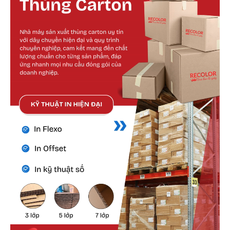
Cấu tạo bên ngoài
Bên ngoài hộp được thiết kế dạng nắp gài có khớp
gấp chặt, không cần băng keo.
Các đường rãnh bế được thực hiện chính xác giúp
gấp lắp nhanh chóng, giữ phom đẹp và đều.
Bề mặt giấy phù hợp cho nhiều kỹ thuật in, đảm bảo
khả năng thể hiện hình ảnh, logo thương hiệu rõ nét.
Cấu tạo bên trong
Bên trong hộp chắc chắn, dễ lót thêm lớp bảo vệ
như giấy kraft, mút xốp hay giấy lụa.
Không gian vừa vặn giúp giữ cố định sản phẩm,
tránh xô lệch hoặc va đập trong quá trình vận
chuyển.
Có thể tùy biến thêm khuôn định hình để tăng độ
bảo vệ.