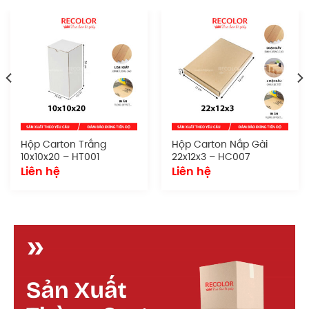
Hộp carton nắp gài
có thể sử dụng trong nhiều mục
đích khác nhau, từ đóng gói hàng tiêu dùng đến sản
phẩm cần bảo quản thẩm mỹ.
Thiết kế tối giản nhưng chắc chắn, khả năng in ấn
tùy chỉnh, dễ dàng xếp chồng hoặc lưu trữ là những
yếu tố giúp mẫu hộp này được ưa chuộng.
Đặc điểm
Hộp Carton Trắng
Hộp Carton Nắp Gài
Chất liệu giấy
: Carton kraft nâu hoặc trắng
10x10x20 – HT001
22x12x3 – HC007
Liên hệ
Liên hệ
Số lớp
: 3 hay 5 tùy yêu cầu
Kích thước
: Sản xuất theo yêu cầu
Kiểu dáng:
Hộp nắp gài, gấp gọn
Quy cách in ấn:
In flexo, in offset hoặc in lụa
theo yêu cầu
Cấu tạo