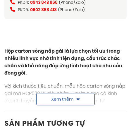
PKD4:
0943 843 868
(Phone/Zalo)
PKD5:
0902 898 418
(Phone/Zalo)
Hộp carton sóng nắp gài là lựa chọn tối ưu trong
nhiều lĩnh vực nhờ tính tiện dụng, cấu trúc chắc
chắn và khả năng đáp ứng linh hoạt cho nhu cầu
đóng gói.
Với kích thước tiêu chuẩn, mẫu hộp carton sóng nắp
gài mã HCP039 là giải pháp lý tưởng cho cả kinh
Xem thêm
doanh truyền thống lẫn thương mại điện tử.
Thông tin sản phẩm hộp carton sóng nắp
gài HCP039
SẢN PHẨM TƯƠNG TỰ