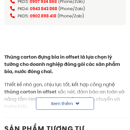
PKD3:
0907 934 868
(Phone/Zalo)
PKD4:
0943 843 868
(Phone/Zalo)
PKD5:
0902 898 418
(Phone/Zalo)
Thùng carton đựng bia in offset là lựa chọn lý
tưởng cho doanh nghiệp đóng gói các sản phẩm
bia, nước đóng chai.
Thiết kế nhỏ gọn, chịu lực tốt, kết hợp công nghệ
thùng carton
in offset
sắc nét, đảm bảo an toàn và
nâng tầm hình ảnh thương hiệu khi vận chuyển và
Xem thêm
trưng bày.
Thông tin sản phẩm thùng carton đựng
bia in offset
SẢN PHẨM TƯƠNG TỰ