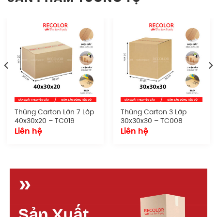
Đặc điểm
Sản phẩm sở hữu hình dáng tiêu chuẩn, dễ dàng
xếp chồng, vận chuyển và lưu trữ. Thích hợp cho cả
quy mô nhỏ lẫn doanh nghiệp lớn cần đóng gói
đồng bộ và chuyên nghiệp.
Chất liệu giấy:
Sử dụng giấy carton chất
lượng tốt, thêm một lớp giấy bồi để in ấn bên
ngoài.
Thùng Carton Lớn 7 Lớp
Thùng Carton 3 Lớp
40x30x20 – TC019
30x30x30 – TC008
Số lớp:
3, 5 lớp (sản xuất theo yêu cầu)
Liên hệ
Liên hệ
Kích thước:
sản xuất theo yêu cầu
Kiểu dáng:
Dạng thùng nắp chồm tiêu chuẩn
Quy cách in ấn:
Công nghệ in offset hiện đại,
sắc nét.
Cấu tạo thùng carton đựng bia in offset