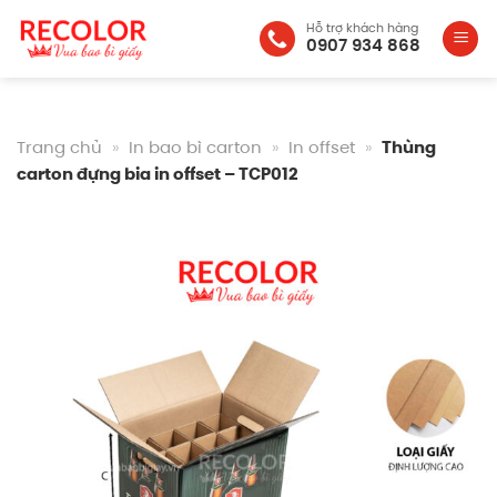
Bỏ
Hỗ trợ khách hàng
qua
0907 934 868
nội
dung
Trang chủ
»
In bao bì carton
»
In offset
»
Thùng
carton đựng bia in offset – TCP012