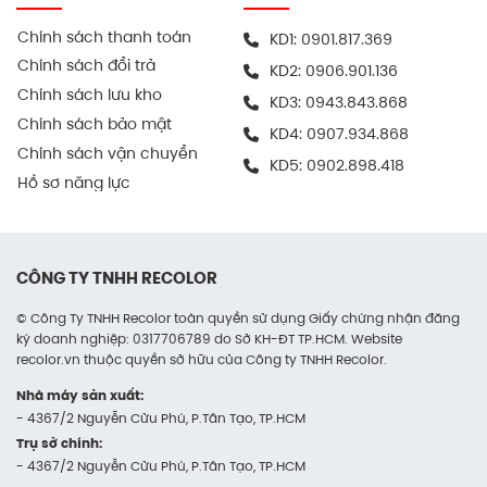
lượng lớn nhanh chóng
Chính sách thanh toán
KD1:
0901.817.369
Thùng carton nắp c hồm truyền thống, được
Chính sách đổi trả
KD2:
0906.901.136
dập rãnh dễ dàng lưu trữ, sử dụng hoặc tái sử
Chính sách lưu kho
KD3:
0943.843.868
dụng.
Chính sách bảo mật
KD4:
0907.934.868
Chính sách vận chuyển
Ngoài ra, khi khách hàng đặt thùng carton in offset
KD5:
0902.898.418
Hồ sơ năng lực
tại Recolor, chúng tôi còn hỗ trợ khách hàng thiết kế
nội dung in ấn lên thùng miễn phí, đảm bảo chuyên
nghiệp.
CÔNG TY TNHH RECOLOR
Tính ứng dụng thùng carton đựng bia in
offset
© Công Ty TNHH Recolor toàn quyền sử dụng Giấy chứng nhận đăng
ký doanh nghiệp: 0317706789 do Sở KH-ĐT TP.HCM. Website
Đóng gói các sản phẩm bia đóng chai, đóng
recolor.vn thuộc quyền sở hữu của Công ty TNHH Recolor.
theo lon.
Nhà máy sản xuất:
Phù hợp giao hàng bán lẻ, đơn hàng online
- 4367/2 Nguyễn Cửu Phú, P.Tân Tạo, TP.HCM
Trụ sở chính:
hoặc xuất đi kênh phân phối.
- 4367/2 Nguyễn Cửu Phú, P.Tân Tạo, TP.HCM
Lưu kho gọn gàng nhờ kết cấu dễ xếp, không