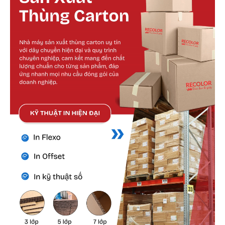
Cấu tạo bên ngoài:
Mặt ngoài in Offset trên lớp giấy bồi: Logo
thương hiệu, mô tả sản phẩm, biểu tượng lưu ý
(hàng dễ vỡ, chống ẩm, giữ đúng chiều).
Màu giấy:
Nâu mặt trong, mặt ngoài có thêm
lớp giấy bồi màu sắc theo in ấn, giúp tăng độ
bền và tạo cảm giác chuyên nghiệp.
Kết cấu sóng B hoặc C:
tạo bề mặt cứng, chịu
va chạm nhẹ, phù hợp vận chuyển hàng hóa
dạng chai
Cấu tạo bên trong:
Lớp giấy sóng là lớp quan trọng nhất giúp gia
tăng độ đàn hồi và giảm xóc. Tùy yêu cầu chịu
lực mà có thể chọn loại sóng khác nhau.