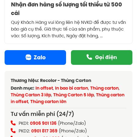
Nhận đơn hàng số lượng tối thiểu từ 500
cái
Quý Khách Hàng vui lòng liên hệ NVKD để được tư vấn
báo giá cụ thể. Giá thực tế của sản phẩm, phụ thuộc
vào: Số lượng, Kích thước, Ngày đặt hàng, ...
Zalo
Gọi điện
Thương hiệu:
Recolor - Thùng Carton
Danh mục:
In offset
,
In bao bì carton
,
Thùng carton
,
Thùng Carton 3 lớp
,
Thùng Carton 5 lớp
,
Thùng carton
in offset
,
Thùng carton lớn
Tư vấn miễn phí (24/7)
PKD1:
0906 901 136
(Phone/Zalo)
PKD2:
0901 817 369
(Phone/Zalo)