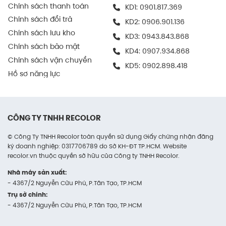
Chính sách thanh toán
KD1:
0901.817.369
ra nhanh chóng, chính xác.
Chính sách đổi trả
KD2:
0906.901.136
Trong ngành điện tử
Chính sách lưu kho
KD3:
0943.843.868
Chính sách bảo mật
Được nhiều doanh nghiệp sử dụng để chứa và
KD4:
0907.934.868
Chính sách vận chuyển
vận chuyển thiết bị điện tử, phụ kiện máy tính,
KD5:
0902.898.418
linh kiện kỹ thuật số…
Hồ sơ năng lực
Vì khả năng chống va đập và dễ kết hợp thêm
lớp chèn chống sốc bên trong như mút PE.
CÔNG TY TNHH RECOLOR
Thùng giữ cho sản phẩm an toàn trong cả vận
chuyển nội bộ lẫn giao hàng cuối cùng.
© Công Ty TNHH Recolor toàn quyền sử dụng Giấy chứng nhận đăng
ký doanh nghiệp: 0317706789 do Sở KH-ĐT TP.HCM. Website
recolor.vn thuộc quyền sở hữu của Công ty TNHH Recolor.
Trong kinh doanh online
Nhà máy sản xuất:
Thùng carton là lựa chọn lý tưởng cho các
- 4367/2 Nguyễn Cửu Phú, P.Tân Tạo, TP.HCM
shop online chuyên xử lý đơn hàng lớn hoặc
Trụ sở chính:
các đơn hàng combo.
- 4367/2 Nguyễn Cửu Phú, P.Tân Tạo, TP.HCM
Kích thước tiêu chuẩn giúp dễ dàng tính toán