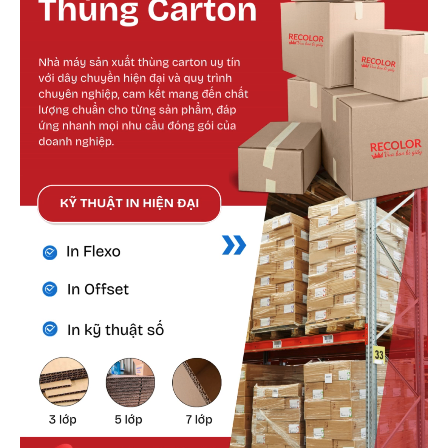
Cấu tạo bên ngoài
Lớp giấy mặt ngoài được lựa chọn kỹ lưỡng,
đảm bảo độ dày, độ bền và khả năng chịu tác
động cơ học.
Màu sắc có thể tùy chỉnh nhưng thường ưu tiên
tone kraft vàng cổ điển hoặc kraft trắng để dễ
nhận diện.
Bề mặt nhám nhẹ giúp tăng độ bám dính với
keo, tránh tình trạng bong tróc trong vận
chuyển.
Bề ngoài cũng dễ vệ sinh, không dễ bám bẩn
hoặc thấm nước nếu xử lý chống ẩm.
Cấu tạo bên trong
Lớp giấy sóng là lớp quan trọng nhất giúp gia