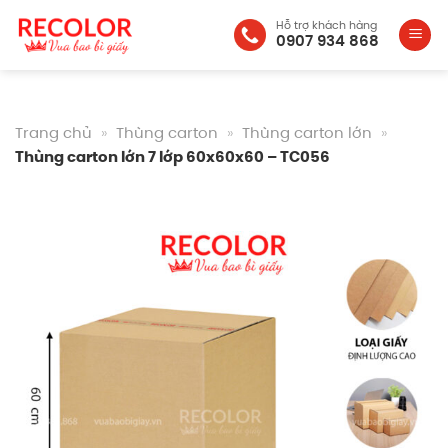
Bỏ
Hỗ trợ khách hàng
qua
0907 934 868
nội
dung
Trang chủ
»
Thùng carton
»
Thùng carton lớn
»
Thùng carton lớn 7 lớp 60x60x60 – TC056