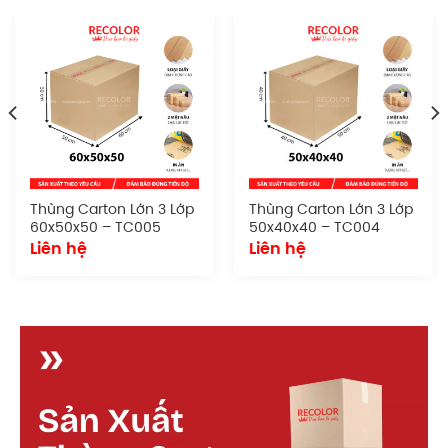
Đặc điểm
Sản phẩm sở hữu hình dáng tiêu chuẩn, dễ dàng
xếp chồng, vận chuyển và lưu trữ. Thích hợp cho cả
quy mô nhỏ lẫn doanh nghiệp lớn cần đóng gói
đồng bộ và chuyên nghiệp.
Chất liệu giấy:
Sử dụng giấy carton chất
lượng tốt
Thùng Carton Lớn 3 Lớp
Thùng Carton Lớn 3 Lớp
Số lớp:
7
60x50x50 – TC005
50x40x40 – TC004
Loại sóng:
sóng BCE
Liên hệ
Liên hệ
Kích thước:
60x60x60 cm
Kiểu dáng:
Dạng thùng nắp truyền thống
Quy cách in ấn:
Có thể in logo, tên doanh
nghiệp, hướng dẫn xử lý, mã vạch hoặc tem
nhãn. Phù hợp cho cả in flexo lẫn offset.
Cấu tạo
thùng carton lớn 7 lớp 60x60x60