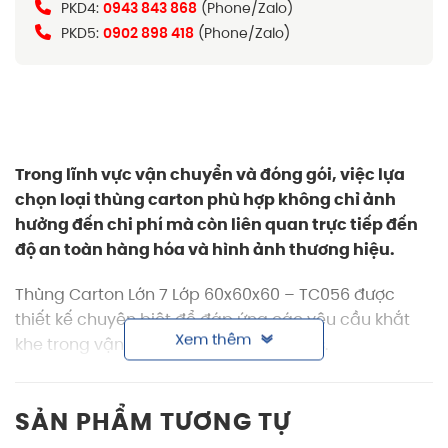
PKD4:
0943 843 868
(Phone/Zalo)
PKD5:
0902 898 418
(Phone/Zalo)
Trong lĩnh vực vận chuyển và đóng gói, việc lựa
chọn loại
thùng carton
phù hợp không chỉ ảnh
hưởng đến chi phí mà còn liên quan trực tiếp đến
độ an toàn hàng hóa và hình ảnh thương hiệu.
Thùng Carton Lớn 7 Lớp 60x60x60 – TC056 được
thiết kế chuyên biệt để đáp ứng các yêu cầu khắt
Xem thêm
khe trong vận hành, lưu kho và logistics.
Thông tin sản phẩm thùng carton lớn 7 lớp
60x60x60
SẢN PHẨM TƯƠNG TỰ