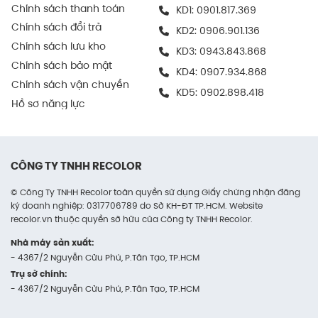
Chính sách thanh toán
KD1:
0901.817.369
ra nhanh chóng, chính xác.
Chính sách đổi trả
KD2:
0906.901.136
Trong ngành điện tử
Chính sách lưu kho
KD3:
0943.843.868
Chính sách bảo mật
Được nhiều doanh nghiệp sử dụng để chứa và
KD4:
0907.934.868
Chính sách vận chuyển
vận chuyển thiết bị điện tử, phụ kiện máy tính,
KD5:
0902.898.418
linh kiện kỹ thuật số…
Hồ sơ năng lực
Vì khả năng chống va đập và dễ kết hợp thêm
lớp chèn chống sốc bên trong như mút PE.
CÔNG TY TNHH RECOLOR
Thùng giữ cho sản phẩm an toàn trong cả vận
chuyển nội bộ lẫn giao hàng cuối cùng.
© Công Ty TNHH Recolor toàn quyền sử dụng Giấy chứng nhận đăng
ký doanh nghiệp: 0317706789 do Sở KH-ĐT TP.HCM. Website
recolor.vn thuộc quyền sở hữu của Công ty TNHH Recolor.
Trong kinh doanh online
Nhà máy sản xuất:
Thùng carton là lựa chọn lý tưởng cho các
- 4367/2 Nguyễn Cửu Phú, P.Tân Tạo, TP.HCM
shop online chuyên xử lý đơn hàng lớn hoặc
Trụ sở chính:
các đơn hàng combo.
- 4367/2 Nguyễn Cửu Phú, P.Tân Tạo, TP.HCM
Kích thước tiêu chuẩn giúp dễ dàng tính toán