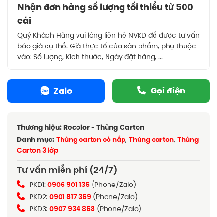
Nhận đơn hàng số lượng tối thiểu từ 500
cái
Quý Khách Hàng vui lòng liên hệ NVKD để được tư vấn
báo giá cụ thể. Giá thực tế của sản phẩm, phụ thuộc
vào: Số lượng, Kích thước, Ngày đặt hàng, ...
Zalo
Gọi điện
Thương hiệu:
Recolor - Thùng Carton
Danh mục:
Thùng carton có nắp
,
Thùng carton
,
Thùng
Carton 3 lớp
Tư vấn miễn phí (24/7)
PKD1:
0906 901 136
(Phone/Zalo)
PKD2:
0901 817 369
(Phone/Zalo)
PKD3:
0907 934 868
(Phone/Zalo)