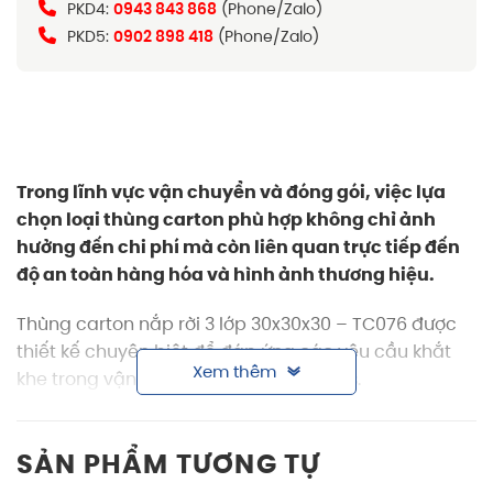
PKD4:
0943 843 868
(Phone/Zalo)
PKD5:
0902 898 418
(Phone/Zalo)
Trong lĩnh vực vận chuyển và đóng gói, việc lựa
chọn loại
thùng carton
phù hợp không chỉ ảnh
hưởng đến chi phí mà còn liên quan trực tiếp đến
độ an toàn hàng hóa và hình ảnh thương hiệu.
Thùng carton nắp rời 3 lớp 30x30x30 – TC076 được
thiết kế chuyên biệt để đáp ứng các yêu cầu khắt
Xem thêm
khe trong vận hành, lưu kho và logistics.
Thông tin sản phẩm thùng carton nắp rời
3 lớp 30x30x30
SẢN PHẨM TƯƠNG TỰ