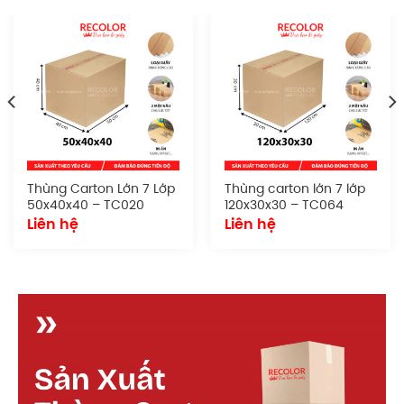
Đặc điểm
Sản phẩm sở hữu hình dáng tiêu chuẩn, dễ dàng
xếp chồng, vận chuyển và lưu trữ. Thích hợp cho cả
quy mô nhỏ lẫn doanh nghiệp lớn cần đóng gói
đồng bộ và chuyên nghiệp.
Chất liệu giấy:
Sử dụng giấy carton chất
lượng tốt
Thùng Carton Lớn 7 Lớp
Thùng carton lớn 7 lớp
Số lớp:
3
50x40x40 – TC020
120x30x30 – TC064
Loại sóng:
sóng B, C, E (theo yêu cầu)
Liên hệ
Liên hệ
Kích thước:
30x30x30 cm
Kiểu dáng:
Dạng thùng nắp rời, nắp âm dương
Quy cách in ấn:
Có thể in logo, tên doanh
nghiệp, hướng dẫn xử lý, mã vạch hoặc tem
nhãn. Phù hợp cho cả in flexo lẫn offset.
Cấu tạo t
hùng carton nắp rời 3 lớp 30x30x30