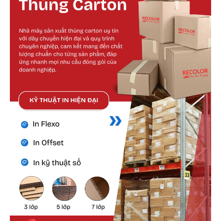
Cấu tạo bên ngoài
Lớp giấy mặt ngoài được lựa chọn kỹ lưỡng,
đảm bảo độ dày, độ bền và khả năng chịu tác
động cơ học.
Màu sắc có thể tùy chỉnh nhưng thường ưu tiên
tone kraft vàng cổ điển hoặc kraft trắng để dễ
nhận diện.
Bề mặt nhám nhẹ giúp tăng độ bám dính với
keo, tránh tình trạng bong tróc trong vận
chuyển.
Bề ngoài cũng dễ vệ sinh, không dễ bám bẩn
hoặc thấm nước nếu xử lý chống ẩm.
Cấu tạo bên trong
Lớp giấy sóng là lớp quan trọng nhất giúp gia