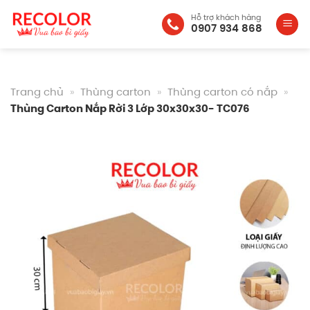
Bỏ
Hỗ trợ khách hàng
qua
0907 934 868
nội
dung
Trang chủ
»
Thùng carton
»
Thùng carton có nắp
»
Thùng Carton Nắp Rời 3 Lớp 30x30x30- TC076