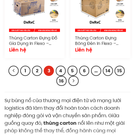
Thùng Carton Đựng Đồ
Thùng Carton Đựng
Gia Dụng In Flexo –
Bóng Đèn In Flexo –
TCP029
TCP028
Liên hệ
Liên hệ
1
2
3
4
5
6
…
14
15
16
Sự bùng nổ của thương mại điện tử và mạng lưới
logistics đã làm thay đổi hoàn toàn cách doanh
nghiệp đóng gói và vận chuyển sản phẩm. Giữa
guồng quay đó,
thùng carton
nổi lên như một giải
pháp không thể thay thế, đồng hành cùng mọi