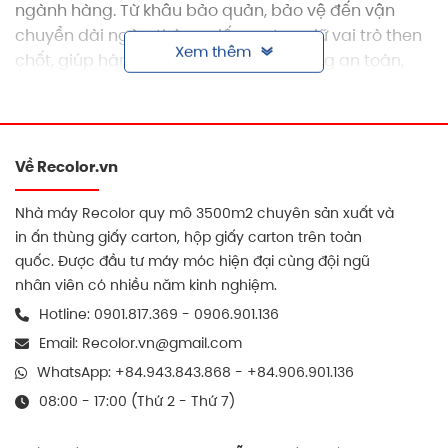
ngành hàng. Từ khâu bảo quản, bảo vệ đến vận
chuyển dài ngày, thùng giấy carton giữ vai trò then
Xem thêm
chốt, giúp hàng hóa đến tay người dùng an toàn,
nguyên vẹn và đúng kỳ vọng. Để tối ưu chi phí, tăng
hiệu quả sử dụng và khẳng định thương hiệu, việc
đặt sản xuất thùng carton giá rẻ theo yêu cầu tại
các xưởng uy tín như
RECOLOR
đang trở thành xu
Về Recolor.vn
hướng được nhiều doanh nghiệp lựa chọn.
Nhà máy Recolor quy mô 3500m2 chuyên sản xuất và
in ấn thùng giấy carton, hộp giấy carton trên toàn
quốc. Được đầu tư máy móc hiện đại cùng đội ngũ
nhân viên có nhiều năm kinh nghiệm.
Hotline:
0901.817.369
-
0906.901.136
Email:
Recolor.vn@gmail.com
WhatsApp:
+84.943.843.868
-
+84.906.901.136
08:00 - 17:00 (Thứ 2 - Thứ 7)