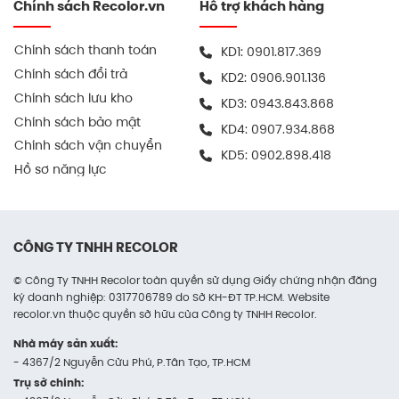
Chính sách Recolor.vn
Hỗ trợ khách hàng
Chính sách thanh toán
KD1:
0901.817.369
Chính sách đổi trả
KD2:
0906.901.136
Chính sách lưu kho
KD3:
0943.843.868
Chính sách bảo mật
KD4:
0907.934.868
Chính sách vận chuyển
KD5:
0902.898.418
Thùng Carton Sản Xuất In Ấn Theo Yêu Cầu
Hồ sơ năng lực
Thùng carton là gì? Thùng carton có công
dụng gì?
CÔNG TY TNHH RECOLOR
Thùng carton là dạng bao bì được sản xuất từ giấy
© Công Ty TNHH Recolor toàn quyền sử dụng Giấy chứng nhận đăng
sóng, một loại vật liệu kết hợp các lớp giấy mặt và
ký doanh nghiệp: 0317706789 do Sở KH-ĐT TP.HCM. Website
lớp giấy gợn sóng, tạo nên kết cấu vững chắc nhưng
recolor.vn thuộc quyền sở hữu của Công ty TNHH Recolor.
vẫn đảm bảo độ nhẹ và linh hoạt.
Nhà máy sản xuất:
Tùy vào yêu cầu sử dụng, thùng có thể được cấu
- 4367/2 Nguyễn Cửu Phú, P.Tân Tạo, TP.HCM
thành từ 3 đến 7 lớp, mang đến khả năng bảo vệ
Trụ sở chính: