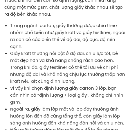
Trước khi nói đến con số định lượng, cần hiểu rằng
cùng một mức gsm, chất lượng giấy khác nhau sẽ tạo
ra độ bền khác nhau.
Trong ngành carton, giấy thường được chia theo
nhóm phổ biến như giấy kraft và giấy testliner, ngoài
ra còn có các biến thể về độ dai, độ bục, độ nén
cạnh.
Giấy kraft thường nổi bật ở độ dai, chịu lực tốt, bề
mặt đẹp hơn và khả năng chống rách cao hơn.
Trong khi đó, giấy testliner có thể tối ưu về chi phí
nhưng độ dai và khả năng chịu lực thường thấp hơn
kraft nếu xét cùng định lượng.
Vì vậy khi chọn định lượng giấy carton 3 lớp, bạn
cần nhìn cả “định lượng + loại giấy”, không chỉ nhìn
gsm.
Ngoài ra, giấy làm lớp mặt và lớp đáy thường ảnh
hưởng lớn đến độ cứng tổng thể, còn giấy làm lớp
sóng ảnh hưởng đến khả năng đàn hồi và chịu nén.
Nếu một thùng dùng lớp mặt đẹp để in ấn nhưng