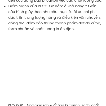
đến các dòng bao bì carton yêu cầu chất lượng cao.
Điểm mạnh của RECOLOR nằm ở khả năng tư vấn
cấu hình giấy theo nhu cầu thực tế, tối ưu chi phí
dựa trên trọng lượng hàng và điều kiện vận chuyển,
đồng thời đảm bảo thùng thành phẩm đạt độ cứng,
form chuẩn và chất lượng in ổn định.
RECOLOR – Nhà máy sản xuất bao bì carton uy tín, chất