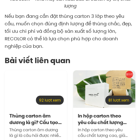
lượng
Nếu bạn đang cần đặt thùng carton 3 lớp theo yêu
cầu, muốn chọn đúng định lượng để thùng chắc, đẹp,
tối ưu chi phí và đồng bộ sản xuất số lượng lớn,
RECOLOR có thể là lựa chọn phù hợp cho doanh
nghiệp của bạn.
Bài viết liên quan
92 lượt xem
81 lượt xem
Thùng carton âm
In hộp carton theo
dương là gì? Cấu tạo
yêu cầu chất lượng
và công…
cao, giá…
Thùng carton âm dương
In hộp carton theo yêu
là gì là câu hỏi được nhiều
cầu chất lượng cao, giá