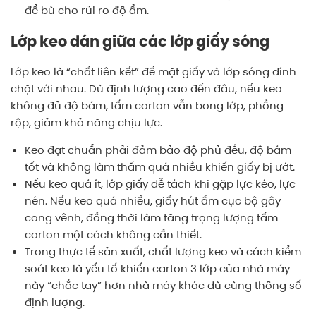
để bù cho rủi ro độ ẩm.
Lớp keo dán giữa các lớp giấy sóng
Lớp keo là “chất liên kết” để mặt giấy và lớp sóng dính
chặt với nhau. Dù định lượng cao đến đâu, nếu keo
không đủ độ bám, tấm carton vẫn bong lớp, phồng
rộp, giảm khả năng chịu lực.
Keo đạt chuẩn phải đảm bảo độ phủ đều, độ bám
tốt và không làm thấm quá nhiều khiến giấy bị ướt.
Nếu keo quá ít, lớp giấy dễ tách khi gặp lực kéo, lực
nén. Nếu keo quá nhiều, giấy hút ẩm cục bộ gây
cong vênh, đồng thời làm tăng trọng lượng tấm
carton một cách không cần thiết.
Trong thực tế sản xuất, chất lượng keo và cách kiểm
soát keo là yếu tố khiến carton 3 lớp của nhà máy
này “chắc tay” hơn nhà máy khác dù cùng thông số
định lượng.