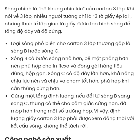
Sóng chính là “bộ khung chịu lực” của carton 3 lớp. Khi
nói về 3 lớp, nhiều người tưởng chỉ là “3 tờ giấy ép lại”,
nhưng thực tế lớp giữa là giấy được tạo hình sóng để
tăng độ dày và độ cứng.
Loại sóng phổ biến cho carton 3 lớp thường gặp là
sóng B hoặc sóng C.
Sóng B có bước sóng nhỏ hơn, bề mặt phẳng hơn
nên phù hợp cho in flexo và đóng gói hàng tiêu
dùng, hộp gọn. Sóng C có độ dày lớn hơn, khả năng
chịu lực nén và chịu va chạm tốt hơn, phù hợp khi
cần thùng cứng hơn.
Cùng một tổng định lượng, nếu đổi từ sóng B sang
sóng C, thùng có thể cho cảm giác cứng hơn, đỡ
móp hơn trong một số trường hợp. Vì vậy, định
lượng giấy carton 3 lớp phải được xem đồng thời với
kết cấu sóng, không thể tách rời.
Công nghệ sản xuất