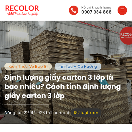
Bỏ
Hỗ trợ khách hàng
qua
0907 934 868
nội
dung
Kiến Thức Về Bao Bì
Tin Tức – Xu Hướng
Định lượng giấy carton 3 lớp là
bao nhiêu? Cách tính định lượng
giấy carton 3 lớp
Đăng lúc
21/01/2026
bởi
content
182 lượt xem