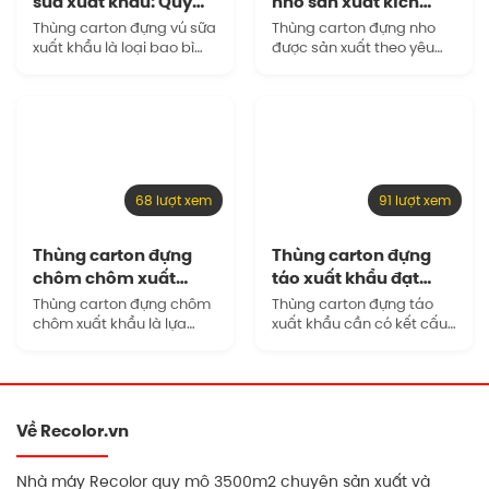
sữa xuất khẩu: Quy
nho sản xuất kích
cách và…
thước tùy chỉnh…
Thùng carton đựng vú sữa
Thùng carton đựng nho
xuất khẩu là loại bao bì
được sản xuất theo yêu
được thiết kế riêng để bảo
cầu là giải pháp phù hợp
vệ trái trong quá trình
để đảm bảo bao bì vừa
đóng gói, xếp pallet, lưu
vặn với sản phẩm, giúp
kho lạnh và…
doanh nghiệp kiểm soát…
68 lượt xem
91 lượt xem
Thùng carton đựng
Thùng carton đựng
chôm chôm xuất
táo xuất khẩu đạt
khẩu sản xuất uy…
chuẩn đóng gói…
Thùng carton đựng chôm
Thùng carton đựng táo
chôm xuất khẩu là lựa
xuất khẩu cần có kết cấu
chọn phổ biến nhờ khả
chắc chắn, kích thước vừa
năng chịu lực tốt, dễ sản
vặn và khả năng duy trì
xuất theo quy cách riêng,
hình dạng trong suốt quá
thuận tiện khi in ấn…
trình lưu kho, xếp…
Về Recolor.vn
Nhà máy Recolor quy mô 3500m2 chuyên sản xuất và