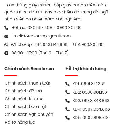
in ấn thùng giấy carton, hộp giấy carton trên toàn
quốc. Được đầu tư máy móc hiện đại cùng đội ngũ
nhân viên có nhiều năm kinh nghiệm.
Hotline:
0901.817.369
-
0906.901.136
Email:
Recolor.vn@gmail.com
WhatsApp:
+84.943.843.868
-
+84.906.901.136
08:00 - 17:00 (Thứ 2 - Thứ 7)
Chính sách Recolor.vn
Hỗ trợ khách hàng
Chính sách thanh toán
KD1:
0901.817.369
Chính sách đổi trả
KD2:
0906.901.136
Chính sách lưu kho
KD3:
0943.843.868
Chính sách bảo mật
KD4:
0907.934.868
Chính sách vận chuyển
KD5:
0902.898.418
Hồ sơ năng lực