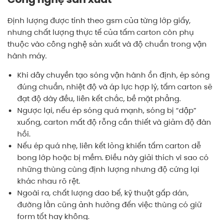
Định lượng được tính theo gsm của từng lớp giấy,
nhưng chất lượng thực tế của tấm carton còn phụ
thuộc vào công nghệ sản xuất và độ chuẩn trong vận
hành máy.
Khi dây chuyền tạo sóng vận hành ổn định, ép sóng
đúng chuẩn, nhiệt độ và áp lực hợp lý, tấm carton sẽ
đạt độ dày đều, liên kết chắc, bề mặt phẳng.
Ngược lại, nếu ép sóng quá mạnh, sóng bị “dập”
xuống, carton mất độ rỗng cần thiết và giảm độ đàn
hồi.
Nếu ép quá nhẹ, liên kết lỏng khiến tấm carton dễ
bong lớp hoặc bị mềm. Điều này giải thích vì sao có
những thùng cùng định lượng nhưng độ cứng lại
khác nhau rõ rệt.
Ngoài ra, chất lượng dao bế, kỹ thuật gấp dán,
đường lằn cũng ảnh hưởng đến việc thùng có giữ
form tốt hay không.