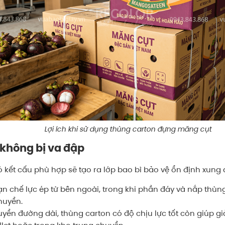
Lợi ích khi sử dụng thùng carton đựng măng cụt
y không bị va đập
kết cấu phù hợp sẽ tạo ra lớp bao bì bảo vệ ổn định xun
 chế lực ép từ bên ngoài, trong khi phần đáy và nắp thùng 
huyển.
yển đường dài, thùng carton có độ chịu lực tốt còn giúp g