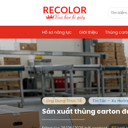
Bỏ
qua
Tìm
kiếm:
nội
dung
Hồ sơ năng lực
Giới thiệu
Thùng cart
Ứng Dụng Thực Tế
Tin Tức – Xu Hướ
Sản xuất thùng carton 
Đăng lúc
26/05/2026
bởi
content
89 lượt