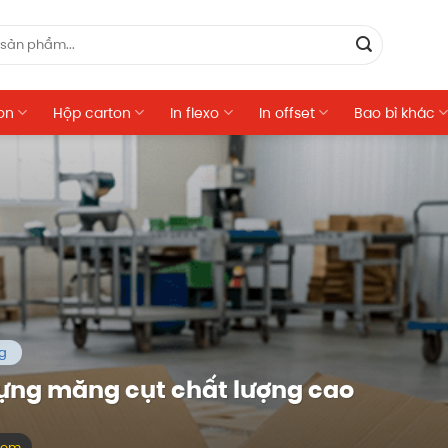
on
Hộp carton
In flexo
In offset
Bao bì khác
ng
đựng măng cụt chất lượng cao
 xem