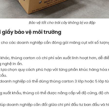
Bảo vệ tốt cho trái cây không bị va đập
bì giấy bảo vệ môi trường
lý cho các doanh nghiệp cần đóng gói măng cụt với số lượ
 khác, thùng carton có chi phí sản xuất linh hoạt hơn, dễ điề
g nghệ in ấn.
ể lựa chọn quy cách phù hợp với từng phân khúc hàng hó
cầu.
a, doanh nghiệp có thể dùng thùng carton 3 lớp hoặc 5 lớp 
ng xuất khẩu, thùng có thể được nâng cấp về độ cứng, độ chị
ế giúp doanh nghiệp cân đối giữa chi phí đầu tư ban đầu và 