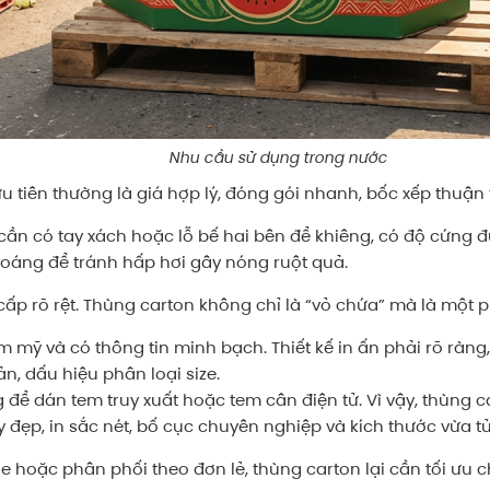
Nhu cầu sử dụng trong nước
u tiên thường là giá hợp lý, đóng gói nhanh, bốc xếp thuận 
n có tay xách hoặc lỗ bế hai bên để khiêng, có độ cứng đ
hoáng để tránh hấp hơi gây nóng ruột quả.
 cấp rõ rệt. Thùng carton không chỉ là “vỏ chứa” mà là một 
mỹ và có thông tin minh bạch. Thiết kế in ấn phải rõ ràng,
, dấu hiệu phân loại size.
g để dán tem truy xuất hoặc tem cân điện tử. Vì vậy, thùng 
 đẹp, in sắc nét, bố cục chuyên nghiệp và kích thước vừa tủ
e hoặc phân phối theo đơn lẻ, thùng carton lại cần tối ưu 