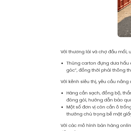
Với thương lái và chợ đầu mối, ư
Thùng carton đựng dưa hấu cầ
góc”, đồng thời phải thông t
Với kênh siêu thị, yêu cầu nâng
Hàng cần sạch, đồng bộ, thẩm 
đóng gói, hướng dẫn bảo quản
Một số đơn vị còn cần ô trốn
thường chú trọng bề mặt giấy
Với các mô hình bán hàng onlin