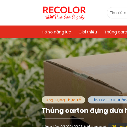
Bỏ
qua
Tìm
kiếm:
nội
dung
Hồ sơ năng lực
Giới thiệu
Thùng cart
Ứng Dụng Thực Tế
Tin Tức – Xu Hướ
Thùng carton đựng dưa h
Đăng lúc
03/02/2026
bởi
content
126 lượt