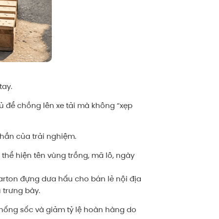
tay.
ủ để chồng lên xe tải mà không “xẹp
phần của trải nghiệm.
 thể hiện tên vùng trồng, mã lô, ngày
carton đựng dưa hấu cho bán lẻ nội địa
 trưng bày.
chống sốc và giảm tỷ lệ hoàn hàng do