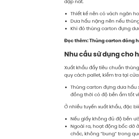
dập nát.
Thiết kế nên có vách ngăn ho
Dưa hấu nặng nên nếu thùng c
Khi đó thùng carton đựng dư
Đọc thêm:
Thùng carton đóng 
Nhu cầu sử dụng cho 
Xuất khẩu đẩy tiêu chuẩn thùng
quy cách pallet, kiểm tra tại cử
Thùng carton đựng dưa hấu xu
đồng thời có độ bền ẩm tốt vì
Ở nhiều tuyến xuất khẩu, đặc bi
Nếu giấy không đủ độ bền ướt
Ngoài ra, hoạt động bốc dỡ ở
chắc, không “bung” trong quá