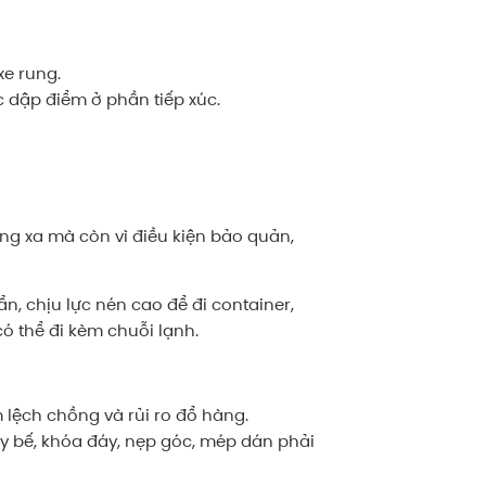
xe rung.
 dập điểm ở phần tiếp xúc.
ng xa mà còn vì điều kiện bảo quản,
, chịu lực nén cao để đi container,
ó thể đi kèm chuỗi lạnh.
 lệch chồng và rủi ro đổ hàng.
ay bế, khóa đáy, nẹp góc, mép dán phải