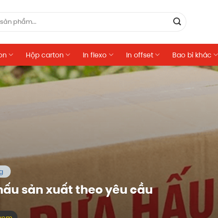
on
Hộp carton
In flexo
In offset
Bao bì khác
ng
ấu sản xuất theo yêu cầu
 xem