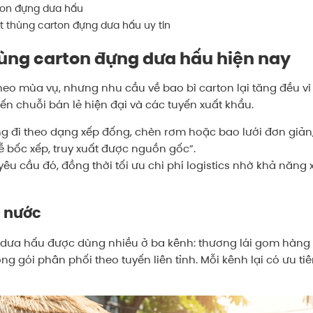
rton đựng dưa hấu
 thùng carton đựng dưa hấu uy tín
ùng carton đựng dưa hấu hiện nay
heo mùa vụ, nhưng nhu cầu về bao bì carton lại tăng đều v
n chuỗi bán lẻ hiện đại và các tuyến xuất khẩu.
g đi theo dạng xếp đống, chèn rơm hoặc bao lưới đơn giản
 bốc xếp, truy xuất được nguồn gốc”.
u cầu đó, đồng thời tối ưu chi phí logistics nhờ khả năng x
g nước
dưa hấu được dùng nhiều ở ba kênh: thương lái gom hàng 
g gói phân phối theo tuyến liên tỉnh. Mỗi kênh lại có ưu ti