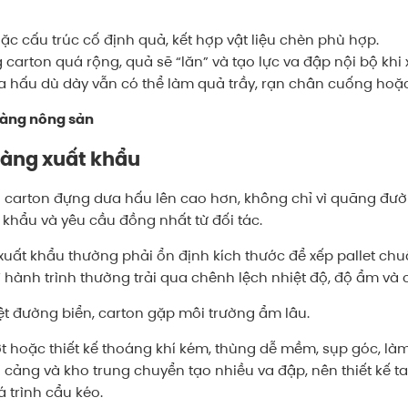
ặc cấu trúc cố định quả, kết hợp vật liệu chèn phù hợp.
arton quá rộng, quả sẽ “lăn” và tạo lực va đập nội bộ khi 
a hấu dù dày vẫn có thể làm quả trầy, rạn chân cuống hoặc
hàng nông sản
hàng xuất khẩu
 carton đựng dưa hấu lên cao hơn, không chỉ vì quãng đườ
a khẩu và yêu cầu đồng nhất từ đối tác.
ất khẩu thường phải ổn định kích thước để xếp pallet chuẩn
 hành trình thường trải qua chênh lệch nhiệt độ, độ ẩm và c
ệt đường biển, carton gặp môi trường ẩm lâu.
 hoặc thiết kế thoáng khí kém, thùng dễ mềm, sụp góc, làm
 cảng và kho trung chuyển tạo nhiều va đập, nên thiết kế t
 trình cẩu kéo.