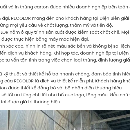
xuất và in thùng carton được nhiều doanh nghiệp trên toàn 
 đại, RECOLOR mang đến cho khách hàng tại Điện Biên giải ph
ứng mọi yêu cầu về chất lượng, thẩm mỹ và tiến độ.
OR nằm ở quy trình sản xuất được kiểm soát chặt chẽ. Mọi 
u được thực hiện bằng máy móc hiện đại.
 xác cao, hình in rõ nét, màu sắc bền và không bị sai lệch 
ến dịch vụ khách hàng. Khi hợp tác, doanh nghiệp tại Điệ
tư vấn tận tình trong việc chọn loại thùng, định lượng gi
 kỹ thuật và thiết kế hỗ trợ nhanh chóng, đảm bảo tính hi
g của RECOLOR là dịch vụ thiết kế miễn phí. Khách hàng k
ton được thiết kế đồng bộ với bộ nhận diện thương hiệu
sẽ tối ưu từng chi tiết như bố cục logo, tông màu, kiểu chữ 
tải được giá trị thương hiệu.