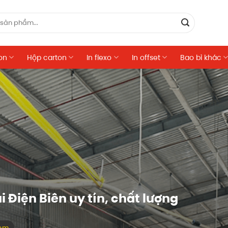
on
Hộp carton
In flexo
In offset
Bao bì khác
i Điện Biên uy tín, chất lượng
xem