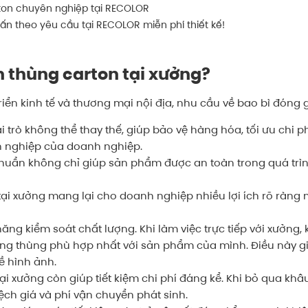
rton chuyên nghiệp tại RECOLOR
 ấn theo yêu cầu tại RECOLOR miễn phí thiết kế!
in thùng carton tại xưởng?
triển kinh tế và thương mại nội địa, nhu cầu về bao bì đóng
i trò không thể thay thế, giúp bảo vệ hàng hóa, tối ưu chi 
n nghiệp của doanh nghiệp.
chuẩn không chỉ giúp sản phẩm được an toàn trong quá trì
p tại xưởng mang lại cho doanh nghiệp nhiều lợi ích rõ ràn
 năng kiểm soát chất lượng. Khi làm việc trực tiếp với xưởng
dáng thùng phù hợp nhất với sản phẩm của mình. Điều này g
ề hình ảnh.
 tại xưởng còn giúp tiết kiệm chi phí đáng kể. Khi bỏ qua k
ch giá và phí vận chuyển phát sinh.