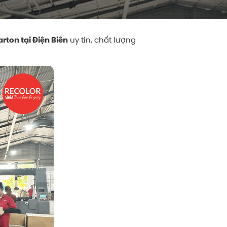
rton tại Điện Biên
uy tín, chất lượng