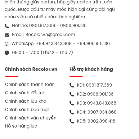
in ấn thùng giấy carton, hộp giấy carton trên toàn
quốc. Được đầu tư máy móc hiện đại cùng đội ngũ
nhân viên có nhiều năm kinh nghiệm.
Hotline:
0901.817.369
-
0906.901.136
Email:
Recolor.vn@gmail.com
WhatsApp:
+84.943.843.868
-
+84.906.901.136
08:00 - 17:00 (Thứ 2 - Thứ 7)
Chính sách Recolor.vn
Hỗ trợ khách hàng
Chính sách thanh toán
KD1:
0901.817.369
Chính sách đổi trả
KD2:
0906.901.136
Chính sách lưu kho
KD3:
0943.843.868
Chính sách bảo mật
KD4:
0907.934.868
Chính sách vận chuyển
KD5:
0902.898.418
Hồ sơ năng lực