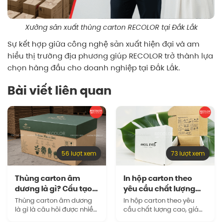
Xưởng sản xuất thùng carton RECOLOR tại Đắk Lắk
Sự kết hợp giữa công nghệ sản xuất hiện đại và am
hiểu thị trường địa phương giúp RECOLOR trở thành lựa
chọn hàng đầu cho doanh nghiệp tại Đắk Lắk.
Bài viết liên quan
56 lượt xem
73 lượt xem
Thùng carton âm
In hộp carton theo
dương là gì? Cấu tạo
yêu cầu chất lượng
và công…
cao, giá…
Thùng carton âm dương
In hộp carton theo yêu
là gì là câu hỏi được nhiều
cầu chất lượng cao, giá
doanh nghiệp quan tâm
tại xưởng là giải pháp phù