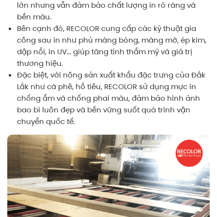
lớn nhưng vẫn đảm bảo chất lượng in rõ ràng và
bền màu.
Bên cạnh đó, RECOLOR cung cấp các kỹ thuật gia
công sau in như phủ màng bóng, màng mờ, ép kim,
dập nổi, in UV… giúp tăng tính thẩm mỹ và giá trị
thương hiệu.
Đặc biệt, với nông sản xuất khẩu đặc trưng của Đắk
Lắk như cà phê, hồ tiêu, RECOLOR sử dụng mực in
chống ẩm và chống phai màu, đảm bảo hình ảnh
bao bì luôn đẹp và bền vững suốt quá trình vận
chuyển quốc tế.