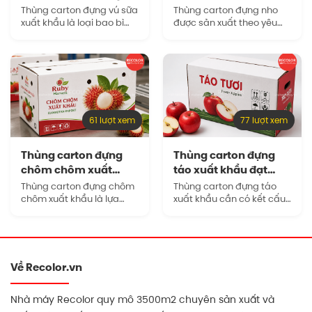
cách và…
thước tùy chỉnh…
Thùng carton đựng vú sữa
Thùng carton đựng nho
xuất khẩu là loại bao bì
được sản xuất theo yêu
được thiết kế riêng để bảo
cầu là giải pháp phù hợp
vệ trái trong quá trình
để đảm bảo bao bì vừa
đóng gói, xếp pallet, lưu
vặn với sản phẩm, giúp
kho lạnh và…
doanh nghiệp kiểm soát…
61 lượt xem
77 lượt xem
Thùng carton đựng
Thùng carton đựng
chôm chôm xuất
táo xuất khẩu đạt
khẩu sản xuất uy…
chuẩn đóng gói…
Thùng carton đựng chôm
Thùng carton đựng táo
chôm xuất khẩu là lựa
xuất khẩu cần có kết cấu
chọn phổ biến nhờ khả
chắc chắn, kích thước vừa
năng chịu lực tốt, dễ sản
vặn và khả năng duy trì
xuất theo quy cách riêng,
hình dạng trong suốt quá
thuận tiện khi in ấn…
trình lưu kho, xếp…
Về Recolor.vn
Nhà máy Recolor quy mô 3500m2 chuyên sản xuất và