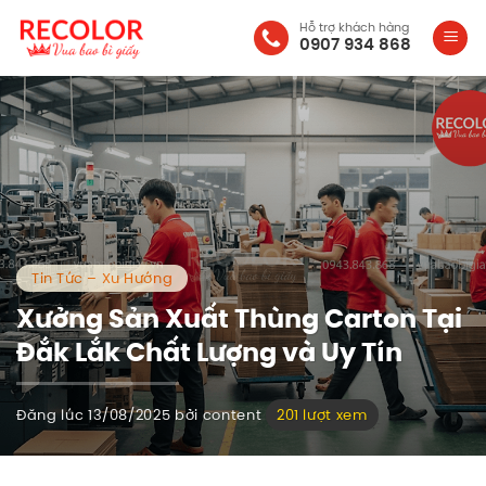
Bỏ
Hỗ trợ khách hàng
qua
0907 934 868
nội
dung
Tin Tức – Xu Hướng
Xưởng Sản Xuất Thùng Carton Tại
Đắk Lắk Chất Lượng và Uy Tín
Đăng lúc
13/08/2025
bởi
content
201 lượt xem