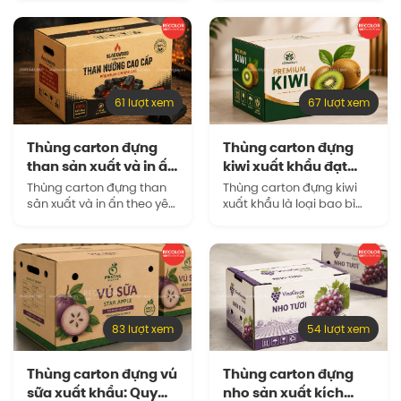
khi lựa chọn bao bì cho
hợp cho những doanh
nhu cầu đóng gói, lưu kho
nghiệp muốn sở hữu mẫu
và vận chuyển…
bao bì riêng biệt, đúng…
61 lượt xem
67 lượt xem
Thùng carton đựng
Thùng carton đựng
than sản xuất và in ấn
kiwi xuất khẩu đạt
theo…
chuẩn đóng gói…
Thùng carton đựng than
Thùng carton đựng kiwi
sản xuất và in ấn theo yêu
xuất khẩu là loại bao bì
cầu là giải pháp bao bì
được thiết kế để bảo vệ
quan trọng, không chỉ
trái trong quá trình phân
giúp bảo vệ sản phẩm
loại, đóng gói, bảo quản
bên trong, mà còn…
lạnh, xếp pallet và…
83 lượt xem
54 lượt xem
Thùng carton đựng vú
Thùng carton đựng
sữa xuất khẩu: Quy
nho sản xuất kích