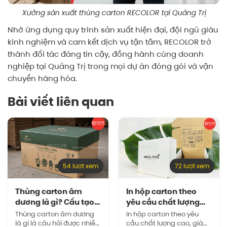
Xưởng sản xuất thùng carton RECOLOR tại Quảng Trị
Nhờ ứng dụng quy trình sản xuất hiện đại, đội ngũ giàu
kinh nghiệm và cam kết dịch vụ tận tâm, RECOLOR trở
thành đối tác đáng tin cậy, đồng hành cùng doanh
nghiệp tại Quảng Trị trong mọi dự án đóng gói và vận
chuyển hàng hóa.
Bài viết liên quan
54 lượt xem
72 lượt xem
Thùng carton âm
In hộp carton theo
dương là gì? Cấu tạo
yêu cầu chất lượng
và công…
cao, giá…
Thùng carton âm dương
In hộp carton theo yêu
là gì là câu hỏi được nhiều
cầu chất lượng cao, giá