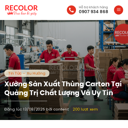
Bỏ
Hỗ trợ khách hàng
qua
0907 934 868
nội
dung
Tin Tức – Xu Hướng
Xưởng Sản Xuất Thùng Carton Tại
Quảng Trị Chất Lượng Và Uy Tín
Đăng lúc
13/08/2025
bởi
content
200 lượt xem