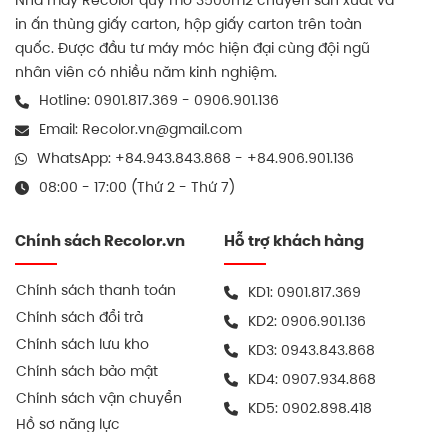
in ấn thùng giấy carton, hộp giấy carton trên toàn
quốc. Được đầu tư máy móc hiện đại cùng đội ngũ
nhân viên có nhiều năm kinh nghiệm.
Hotline:
0901.817.369
-
0906.901.136
Email:
Recolor.vn@gmail.com
WhatsApp:
+84.943.843.868
-
+84.906.901.136
08:00 - 17:00 (Thứ 2 - Thứ 7)
Chính sách Recolor.vn
Hỗ trợ khách hàng
Chính sách thanh toán
KD1:
0901.817.369
Chính sách đổi trả
KD2:
0906.901.136
Chính sách lưu kho
KD3:
0943.843.868
Chính sách bảo mật
KD4:
0907.934.868
Chính sách vận chuyển
KD5:
0902.898.418
Hồ sơ năng lực