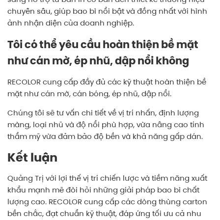
chuyên sâu, giúp bao bì nổi bật và đồng nhất với hình
ảnh nhận diện của doanh nghiệp.
Tôi có thể yêu cầu hoàn thiện bề mặt
như cán mờ, ép nhũ, dập nổi không
RECOLOR cung cấp đầy đủ các kỹ thuật hoàn thiện bề
mặt như cán mờ, cán bóng, ép nhũ, dập nổi.
Chúng tôi sẽ tư vấn chi tiết về vị trí nhấn, định lượng
màng, loại nhũ và độ nổi phù hợp, vừa nâng cao tính
thẩm mỹ vừa đảm bảo độ bền và khả năng gấp dán.
Kết luận
Quảng Trị với lợi thế vị trí chiến lược và tiềm năng xuất
khẩu mạnh mẽ đòi hỏi những giải pháp bao bì chất
lượng cao. RECOLOR cung cấp các dòng thùng carton
bền chắc, đạt chuẩn kỹ thuật, đáp ứng tối ưu cả nhu