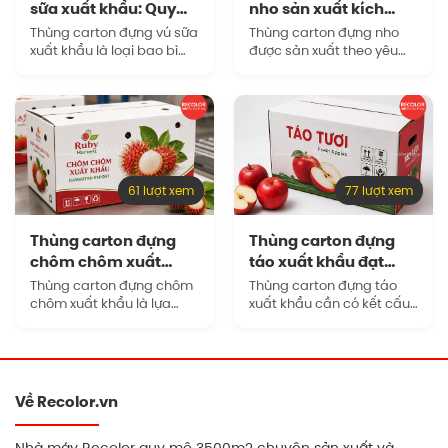
sữa xuất khẩu: Quy
nho sản xuất kích
cách và…
thước tùy chỉnh…
Thùng carton đựng vú sữa
Thùng carton đựng nho
xuất khẩu là loại bao bì
được sản xuất theo yêu
được thiết kế riêng để bảo
cầu là giải pháp phù hợp
vệ trái trong quá trình
để đảm bảo bao bì vừa
đóng gói, xếp pallet, lưu
vặn với sản phẩm, giúp
kho lạnh và…
doanh nghiệp kiểm soát…
61 lượt xem
77 lượt xem
Thùng carton đựng
Thùng carton đựng
chôm chôm xuất
táo xuất khẩu đạt
khẩu sản xuất uy…
chuẩn đóng gói…
Thùng carton đựng chôm
Thùng carton đựng táo
chôm xuất khẩu là lựa
xuất khẩu cần có kết cấu
chọn phổ biến nhờ khả
chắc chắn, kích thước vừa
năng chịu lực tốt, dễ sản
vặn và khả năng duy trì
xuất theo quy cách riêng,
hình dạng trong suốt quá
thuận tiện khi in ấn…
trình lưu kho, xếp…
Về Recolor.vn
Nhà máy Recolor quy mô 3500m2 chuyên sản xuất và