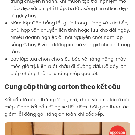
trung chuyển nhanh. Khi muốn tạo trải nghiệm mở
hộp đẹp với chi phí thấp, ba lớp sóng E in offset đẹp
là gợi ý hay.
Năm lớp: Cân bằng tốt giữa trọng lượng và sức bền,
phù hợp vận chuyển liên tỉnh hoặc lưu kho dài ngày.
Nhiều doanh nghiệp ở Thái Nguyên chốt năm lớp
sóng C hay B vì đi đường xa mà vẫn giữ chi phí trong
tầm.
Bảy lớp: Lựa chọn cho siêu bảo vệ hàng nặng, máy
móc giá trị, kiện xuất khẩu đi đường dài. Độ dày lớn
giúp chống thủng, chống móp góc tốt.
Cung cấp thùng carton theo kết cấu
Kết cấu là cách thùng đóng, mở, khóa và chịu lực ở các
mép. Chọn kết cấu đúng sẽ tiết kiệm thời gian thao tác,
giảm lỗi đóng gói, tăng an toàn khi bốc xếp.