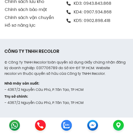
Chính sách lưu kho
KD3:
0943.843.868
Chính sách bảo mật
KD4:
0907.934.868
Chính sách vận chuyển
KD5:
0902.898.418
Hồ sơ năng lực
CÔNG TY TNHH RECOLOR
© Công Ty TNHH Recolor toàn quyền sử dụng Giấy chứng nhận đăng
ký doanh nghiệp: 0317706789 do Sở KH-ĐT TP.HCM. Website
recolor.vn thuộc quyền sở hữu của Công ty TNHH Recolor.
Nhà máy sản xuất:
- 4367/2 Nguyễn Cửu Phú, P.Tân Tạo, TP.HCM
Trụ sở chính:
- 4367/2 Nguyễn Cửu Phú, P.Tân Tạo, TP.HCM