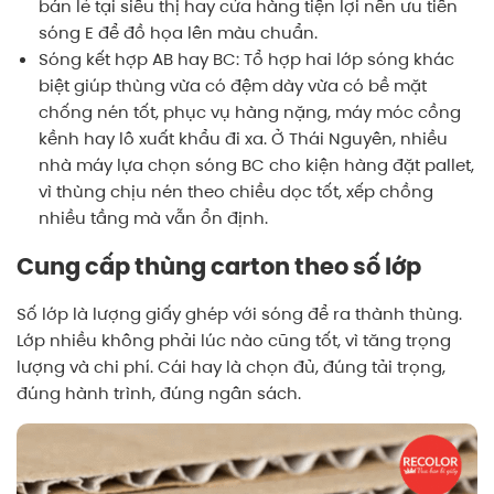
bán lẻ tại siêu thị hay cửa hàng tiện lợi nên ưu tiên
sóng E để đồ họa lên màu chuẩn.
Sóng kết hợp AB hay BC: Tổ hợp hai lớp sóng khác
biệt giúp thùng vừa có đệm dày vừa có bề mặt
chống nén tốt, phục vụ hàng nặng, máy móc cồng
kềnh hay lô xuất khẩu đi xa. Ở Thái Nguyên, nhiều
nhà máy lựa chọn sóng BC cho kiện hàng đặt pallet,
vì thùng chịu nén theo chiều dọc tốt, xếp chồng
nhiều tầng mà vẫn ổn định.
Cung cấp thùng carton theo số lớp
Số lớp là lượng giấy ghép với sóng để ra thành thùng.
Lớp nhiều không phải lúc nào cũng tốt, vì tăng trọng
lượng và chi phí. Cái hay là chọn đủ, đúng tải trọng,
đúng hành trình, đúng ngân sách.