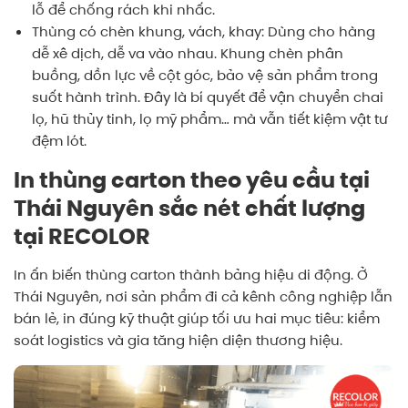
lỗ để chống rách khi nhấc.
Thùng có chèn khung, vách, khay: Dùng cho hàng
dễ xê dịch, dễ va vào nhau. Khung chèn phân
buồng, dồn lực về cột góc, bảo vệ sản phẩm trong
suốt hành trình. Đây là bí quyết để vận chuyển chai
lọ, hũ thủy tinh, lọ mỹ phẩm… mà vẫn tiết kiệm vật tư
đệm lót.
In thùng carton theo yêu cầu tại
Thái Nguyên sắc nét chất lượng
tại RECOLOR
In ấn biến thùng carton thành bảng hiệu di động. Ở
Thái Nguyên, nơi sản phẩm đi cả kênh công nghiệp lẫn
bán lẻ, in đúng kỹ thuật giúp tối ưu hai mục tiêu: kiểm
soát logistics và gia tăng hiện diện thương hiệu.