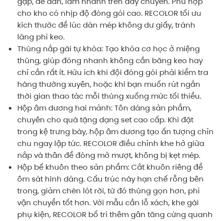
gập, dễ dán, làm nhanh trên dây chuyền. Phù hợp
cho kho có nhịp độ đóng gói cao. RECOLOR tối ưu
kích thước để lúc dán mép không dư giấy, tránh
lãng phí keo.
Thùng nắp gài tự khóa: Tạo khóa cơ học ở miệng
thùng, giúp đóng nhanh không cần băng keo hay
chỉ cần rất ít. Hữu ích khi đội đóng gói phải kiểm tra
hàng thường xuyên, hoặc khi bạn muốn rút ngắn
thời gian thao tác mỗi thùng xuống mức tối thiểu.
Hộp âm dương hai mảnh: Tôn dáng sản phẩm,
chuyên cho quà tặng dạng set cao cấp. Khi đặt
trong kệ trưng bày, hộp âm dương tạo ấn tượng chỉn
chu ngay lập tức. RECOLOR điều chỉnh khe hở giữa
nắp và thân để đóng mở mượt, không bị kẹt mép.
Hộp bế khuôn theo sản phẩm: Cắt khuôn riêng để
ôm sát hình dáng. Cấu trúc này hạn chế rỗng bên
trong, giảm chèn lót rời, từ đó thùng gọn hơn, phí
vận chuyển tốt hơn. Với mẫu cần lỗ xách, khe gài
phụ kiện, RECOLOR bố trí thêm gân tăng cứng quanh