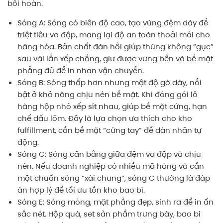
bồi hoàn.
Sóng A: Sóng có biên độ cao, tạo vùng đệm dày để
triệt tiêu va đập, mang lại độ an toàn thoải mái cho
hàng hóa. Bản chất đàn hồi giúp thùng không “gục”
sau vài lần xếp chồng, giữ được vững bền và bề mặt
phẳng đủ để in nhãn vận chuyển.
Sóng B: Sóng thấp hơn nhưng mật độ gờ dày, nổi
bật ở khả năng chịu nén bề mặt. Khi đóng gói lô
hàng hộp nhỏ xếp sít nhau, giúp bề mặt cứng, hạn
chế dấu lõm. Đây là lựa chọn ưa thích cho kho
fulfillment, cần bề mặt “cứng tay” để dán nhãn tự
động.
Sóng C: Sóng cân bằng giữa đệm va đập và chịu
nén. Nếu doanh nghiệp có nhiều mã hàng và cần
một chuẩn sóng “xài chung”, sóng C thường là đáp
án hợp lý để tối ưu tồn kho bao bì.
Sóng E: Sóng mỏng, mặt phẳng đẹp, sinh ra để in ấn
sắc nét. Hộp quà, set sản phẩm trưng bày, bao bì