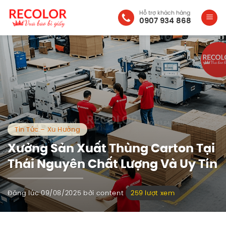
Bỏ
Hỗ trợ khách hàng
qua
0907 934 868
nội
dung
Tin Tức – Xu Hướng
Xưởng Sản Xuất Thùng Carton Tại
Thái Nguyên Chất Lượng Và Uy Tín
Đăng lúc
09/08/2025
bởi
content
259 lượt xem