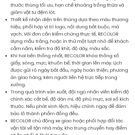
thước thùng tối ưu, hạn chế khoảng trống thừa và
giảm vật tư đệm lót.
Thiết kế nhận diện trên thùng dựa theo màu thương
hiệu, phối hợp vị trí logo, nội dung bắt buộc, mã
vạch. Với đơn cần kiểm chứng thực tế, RECOLOR
dựng mẫu trắng, hoặc in thử một lượt nhỏ để khách
cầm nắm, kiểm tra độ khít, độ dày, màu sắc.
Khi hai bên thống nhất, RECOLOR khóa thông số
giấy, sóng, mực, khuôn bế, thời gian lên máy. Lịch
được gửi rõ ngày bắt đầu, ngày hoàn thiện, phương
án giao hàng, kèm người liên hệ trực tiếp trong
xưởng.
Trong quá trình sản xuất, đội ngũ nhân viên kiểm độ
chính xác cắt bế, độ dán mí, độ phủ mực, sai số kích
thước. Nếu phát sinh lệch, hiệu chỉnh ngay để đảm
bảo lô thành phẩm đồng đều.
RECOLOR chủ động xe giao hoặc phối hợp đối tác
vận tải về tận nhà máy, kho trung chuyển hay điểm