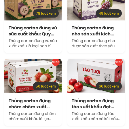
78 lượt xem
49 lượt xem
Thùng carton đựng vú
Thùng carton đựng
sữa xuất khẩu: Quy
nho sản xuất kích
cách và…
thước tùy chỉnh…
Thùng carton đựng vú sữa
Thùng carton đựng nho
xuất khẩu là loại bao bì
được sản xuất theo yêu
được thiết kế riêng để bảo
cầu là giải pháp phù hợp
vệ trái trong quá trình
để đảm bảo bao bì vừa
đóng gói, xếp pallet, lưu
vặn với sản phẩm, giúp
kho lạnh và…
doanh nghiệp kiểm soát…
56 lượt xem
66 lượt xem
Thùng carton đựng
Thùng carton đựng
chôm chôm xuất
táo xuất khẩu đạt
khẩu sản xuất uy…
chuẩn đóng gói…
Thùng carton đựng chôm
Thùng carton đựng táo
chôm xuất khẩu là lựa
xuất khẩu cần có kết cấu
chọn phổ biến nhờ khả
chắc chắn, kích thước vừa