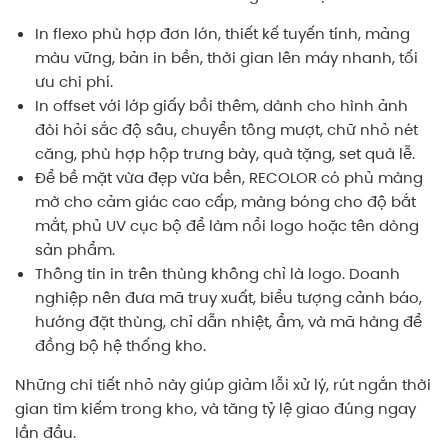
In flexo phù hợp đơn lớn, thiết kế tuyến tính, mảng
màu vững, bản in bền, thời gian lên máy nhanh, tối
ưu chi phí.
In offset với lớp giấy bồi thêm, dành cho hình ảnh
đòi hỏi sắc độ sâu, chuyển tông mượt, chữ nhỏ nét
căng, phù hợp hộp trưng bày, quà tặng, set quà lễ.
Để bề mặt vừa đẹp vừa bền, RECOLOR có phủ màng
mờ cho cảm giác cao cấp, màng bóng cho độ bắt
mắt, phủ UV cục bộ để làm nổi logo hoặc tên dòng
sản phẩm.
Thông tin in trên thùng không chỉ là logo. Doanh
nghiệp nên đưa mã truy xuất, biểu tượng cảnh báo,
hướng đặt thùng, chỉ dẫn nhiệt, ẩm, và mã hàng để
đồng bộ hệ thống kho.
Những chi tiết nhỏ này giúp giảm lỗi xử lý, rút ngắn thời
gian tìm kiếm trong kho, và tăng tỷ lệ giao đúng ngay
lần đầu.