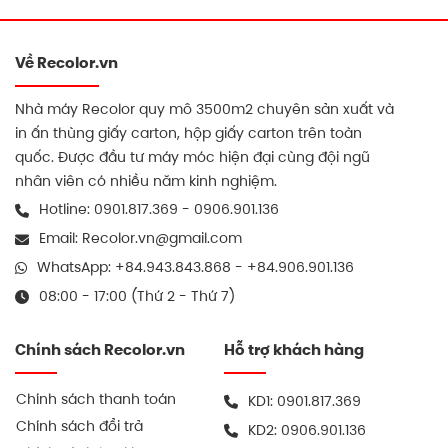
năng chịu lực tốt, dễ sản
vặn và khả năng duy trì
xuất theo quy cách riêng,
hình dạng trong suốt quá
thuận tiện khi in ấn…
trình lưu kho, xếp…
Về Recolor.vn
Nhà máy Recolor quy mô 3500m2 chuyên sản xuất và
in ấn thùng giấy carton, hộp giấy carton trên toàn
quốc. Được đầu tư máy móc hiện đại cùng đội ngũ
nhân viên có nhiều năm kinh nghiệm.
Hotline:
0901.817.369
-
0906.901.136
Email:
Recolor.vn@gmail.com
WhatsApp:
+84.943.843.868
-
+84.906.901.136
08:00 - 17:00 (Thứ 2 - Thứ 7)
Chính sách Recolor.vn
Hỗ trợ khách hàng
Chính sách thanh toán
KD1:
0901.817.369
Chính sách đổi trả
KD2:
0906.901.136