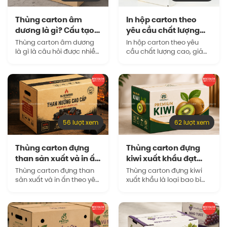
Thùng carton âm
In hộp carton theo
dương là gì? Cấu tạo
yêu cầu chất lượng
và công…
cao, giá…
Thùng carton âm dương
In hộp carton theo yêu
là gì là câu hỏi được nhiều
cầu chất lượng cao, giá
doanh nghiệp quan tâm
tại xưởng là giải pháp phù
khi lựa chọn bao bì cho
hợp cho những doanh
nhu cầu đóng gói, lưu kho
nghiệp muốn sở hữu mẫu
và vận chuyển…
bao bì riêng biệt, đúng…
56 lượt xem
62 lượt xem
Thùng carton đựng
Thùng carton đựng
than sản xuất và in ấn
kiwi xuất khẩu đạt
theo…
chuẩn đóng gói…
Thùng carton đựng than
Thùng carton đựng kiwi
sản xuất và in ấn theo yêu
xuất khẩu là loại bao bì
cầu là giải pháp bao bì
được thiết kế để bảo vệ
quan trọng, không chỉ
trái trong quá trình phân
giúp bảo vệ sản phẩm
loại, đóng gói, bảo quản
bên trong, mà còn…
lạnh, xếp pallet và…